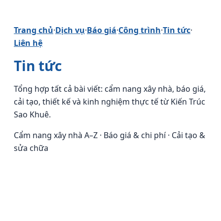
Trang chủ
·
Dịch vụ
·
Báo giá
·
Công trình
·
Tin tức
·
Liên hệ
Tin tức
Tổng hợp tất cả bài viết: cẩm nang xây nhà, báo giá,
cải tạo, thiết kế và kinh nghiệm thực tế từ Kiến Trúc
Sao Khuê.
Cẩm nang xây nhà A–Z · Báo giá & chi phí · Cải tạo &
sửa chữa