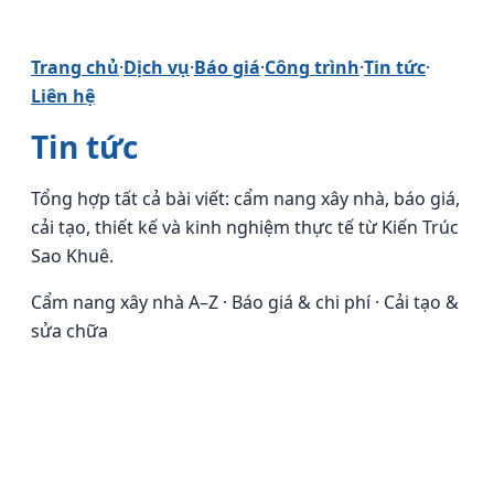
Trang chủ
·
Dịch vụ
·
Báo giá
·
Công trình
·
Tin tức
·
Liên hệ
Tin tức
Tổng hợp tất cả bài viết: cẩm nang xây nhà, báo giá,
cải tạo, thiết kế và kinh nghiệm thực tế từ Kiến Trúc
Sao Khuê.
Cẩm nang xây nhà A–Z · Báo giá & chi phí · Cải tạo &
sửa chữa