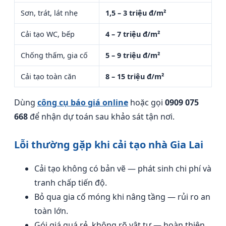
Sơn, trát, lát nhẹ
1,5 – 3 triệu đ/m²
Cải tạo WC, bếp
4 – 7 triệu đ/m²
Chống thấm, gia cố
5 – 9 triệu đ/m²
Cải tạo toàn căn
8 – 15 triệu đ/m²
Dùng
công cụ báo giá online
hoặc gọi
0909 075
668
để nhận dự toán sau khảo sát tận nơi.
Lỗi thường gặp khi cải tạo nhà Gia Lai
Cải tạo không có bản vẽ — phát sinh chi phí và
tranh chấp tiến độ.
Bỏ qua gia cố móng khi nâng tầng — rủi ro an
toàn lớn.
Gói giá quá rẻ, không rõ vật tư — hoàn thiện