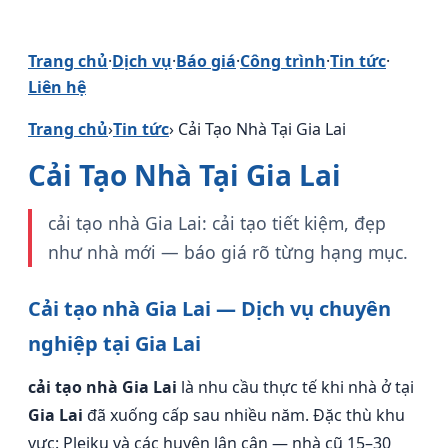
Trang chủ
·
Dịch vụ
·
Báo giá
·
Công trình
·
Tin tức
·
Liên hệ
Trang chủ
›
Tin tức
› Cải Tạo Nhà Tại Gia Lai
Cải Tạo Nhà Tại Gia Lai
cải tạo nhà Gia Lai: cải tạo tiết kiệm, đẹp
như nhà mới — báo giá rõ từng hạng mục.
Cải tạo nhà Gia Lai — Dịch vụ chuyên
nghiệp tại Gia Lai
cải tạo nhà Gia Lai
là nhu cầu thực tế khi nhà ở tại
Gia Lai
đã xuống cấp sau nhiều năm. Đặc thù khu
vực: Pleiku và các huyện lân cận — nhà cũ 15–30