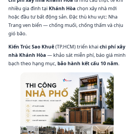
chi phí xây nhà Khánh Hòa
là nhu cầu thực tế khi
nhiều gia đình tại
Khánh Hòa
chọn xây nhà mới
hoặc đầu tư bất động sản. Đặc thù khu vực: Nha
Trang ven biển — chống muối, chống thấm và chịu
gió bão.
Kiến Trúc Sao Khuê
(TP.HCM) triển khai
chi phí xây
nhà Khánh Hòa
— khảo sát miễn phí, báo giá minh
bạch theo hạng mục,
bảo hành kết cấu 10 năm
.