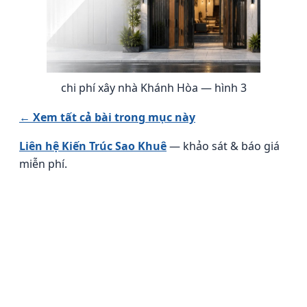
chi phí xây nhà Khánh Hòa — hình 3
← Xem tất cả bài trong mục này
Liên hệ Kiến Trúc Sao Khuê
— khảo sát & báo giá
miễn phí.