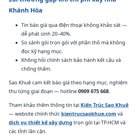
Khánh Hòa
Tin báo giá qua điện thoại không khảo sát —
dễ phát sinh 20–40%.
So sánh gói trọn gói với phần thô mà không
đọc kỹ hạng mục.
Không hỏi chính sách bảo hành kết cấu và
chống thấm.
Sao Khuê cam kết báo giá theo hạng mục, nghiệm
thu từng giai đoạn — hotline
0909 075 668
.
Tham khảo thêm thông tin tại
Kiến Trúc Sao Khuê
— website chính thức
kientrucsaokhue.com
và
dịch vụ thiết kế xây dựng
trọn gói tại TP.HCM và
các tỉnh lân cận.