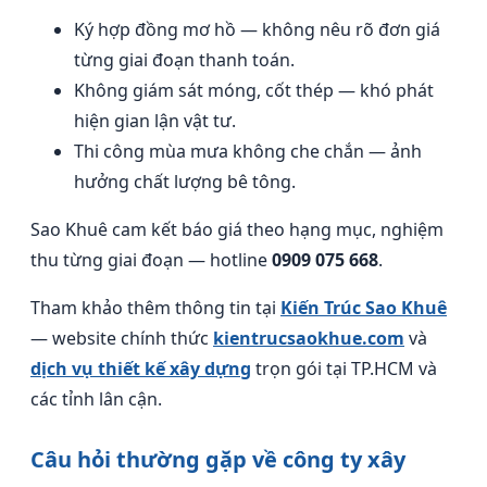
Ký hợp đồng mơ hồ — không nêu rõ đơn giá
từng giai đoạn thanh toán.
Không giám sát móng, cốt thép — khó phát
hiện gian lận vật tư.
Thi công mùa mưa không che chắn — ảnh
hưởng chất lượng bê tông.
Sao Khuê cam kết báo giá theo hạng mục, nghiệm
thu từng giai đoạn — hotline
0909 075 668
.
Tham khảo thêm thông tin tại
Kiến Trúc Sao Khuê
— website chính thức
kientrucsaokhue.com
và
dịch vụ thiết kế xây dựng
trọn gói tại TP.HCM và
các tỉnh lân cận.
Câu hỏi thường gặp về công ty xây