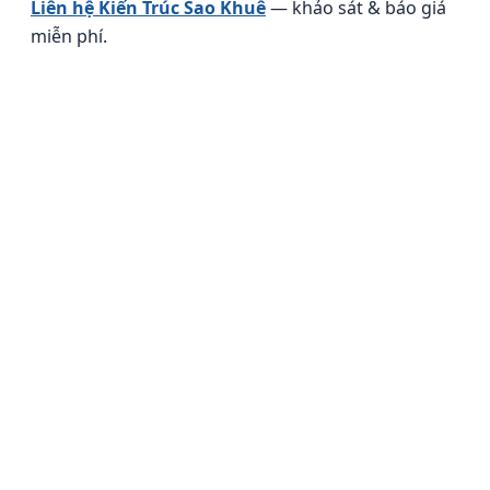
Liên hệ Kiến Trúc Sao Khuê
— khảo sát & báo giá
miễn phí.