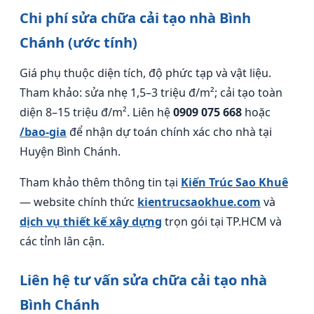
Chi phí sửa chữa cải tạo nhà Bình
Chánh (ước tính)
Giá phụ thuộc diện tích, độ phức tạp và vật liệu.
Tham khảo: sửa nhẹ 1,5–3 triệu đ/m²; cải tạo toàn
diện 8–15 triệu đ/m². Liên hệ
0909 075 668
hoặc
/bao-gia
để nhận dự toán chính xác cho nhà tại
Huyện Bình Chánh.
Tham khảo thêm thông tin tại
Kiến Trúc Sao Khuê
— website chính thức
kientrucsaokhue.com
và
dịch vụ thiết kế xây dựng
trọn gói tại TP.HCM và
các tỉnh lân cận.
Liên hệ tư vấn sửa chữa cải tạo nhà
Bình Chánh