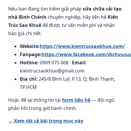
Nếu bạn đang tìm kiếm giải pháp
sửa chữa cải tạo
nhà Bình Chánh
chuyên nghiệp, hãy liên hệ
Kiến
Trúc Sao Khuê
để được tư vấn miễn phí và nhận
báo giá chi tiết.
Website:
https://www.kientrucsaokhue.com/
Fanpage:
https://www.facebook.com/dichvusu
Hotline:
0909 075 668 ·
Email:
kientrucsaokhue@gmail.com
Địa chỉ:
245/8 Bình Lợi, P.13, Q. Bình Thạnh,
TP.HCM
Hoặc để lại thông tin tại
form liên hệ
— đội ngũ
phản hồi trong giờ hành chính.
← Xem tất cả bài trong mục này