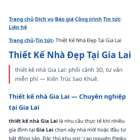
Trang chủ
·
Dịch vụ
·
Báo giá
·
Công trình
·
Tin tức
·
Liên hệ
Trang chủ
›
Tin tức
› Thiết Kế Nhà Đẹp Tại Gia Lai
Thiết Kế Nhà Đẹp Tại Gia Lai
thiết kế nhà Gia Lai: phối cảnh 3D, tư vấn
miễn phí — Kiến Trúc Sao Khuê.
Thiết kế nhà Gia Lai — Chuyên nghiệp
tại Gia Lai
thiết kế nhà Gia Lai
là nhu cầu thực tế khi nhiều
gia đình tại
Gia Lai
chọn xây nhà mới hoặc đầu tư
bất động sản. Đặc thù khu vực: cao nguyên Pleiku