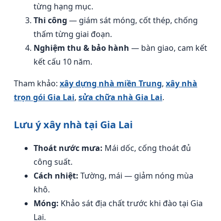
từng hạng mục.
Thi công
— giám sát móng, cốt thép, chống
thấm từng giai đoạn.
Nghiệm thu & bảo hành
— bàn giao, cam kết
kết cấu 10 năm.
Tham khảo:
xây dựng nhà miền Trung
,
xây nhà
trọn gói Gia Lai
,
sửa chữa nhà Gia Lai
.
Lưu ý xây nhà tại Gia Lai
Thoát nước mưa:
Mái dốc, cống thoát đủ
công suất.
Cách nhiệt:
Tường, mái — giảm nóng mùa
khô.
Móng:
Khảo sát địa chất trước khi đào tại Gia
Lai.