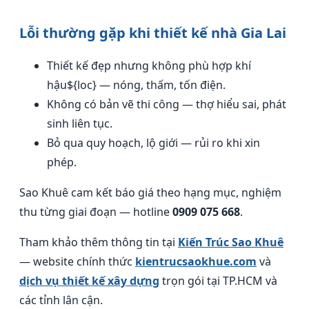
Lỗi thường gặp khi thiết kế nhà Gia Lai
Thiết kế đẹp nhưng không phù hợp khí
hậu${loc} — nóng, thấm, tốn điện.
Không có bản vẽ thi công — thợ hiểu sai, phát
sinh liên tục.
Bỏ qua quy hoạch, lộ giới — rủi ro khi xin
phép.
Sao Khuê cam kết báo giá theo hạng mục, nghiệm
thu từng giai đoạn — hotline
0909 075 668
.
Tham khảo thêm thông tin tại
Kiến Trúc Sao Khuê
— website chính thức
kientrucsaokhue.com
và
dịch vụ thiết kế xây dựng
trọn gói tại TP.HCM và
các tỉnh lân cận.