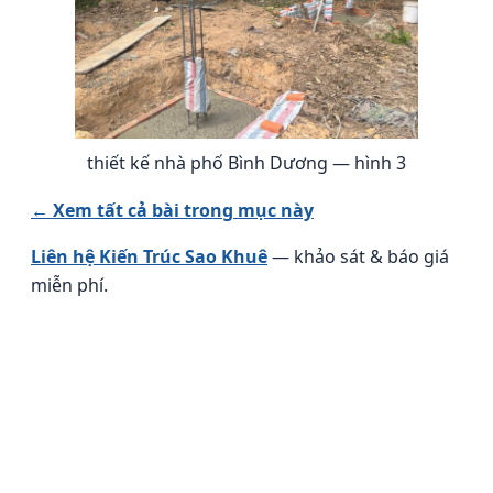
thiết kế nhà phố Bình Dương — hình 3
← Xem tất cả bài trong mục này
Liên hệ Kiến Trúc Sao Khuê
— khảo sát & báo giá
miễn phí.