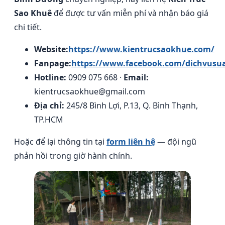
Sao Khuê
để được tư vấn miễn phí và nhận báo giá
chi tiết.
Website:
https://www.kientrucsaokhue.com/
Fanpage:
https://www.facebook.com/dichvusu
Hotline:
0909 075 668 ·
Email:
kientrucsaokhue@gmail.com
Địa chỉ:
245/8 Bình Lợi, P.13, Q. Bình Thạnh,
TP.HCM
Hoặc để lại thông tin tại
form liên hệ
— đội ngũ
phản hồi trong giờ hành chính.