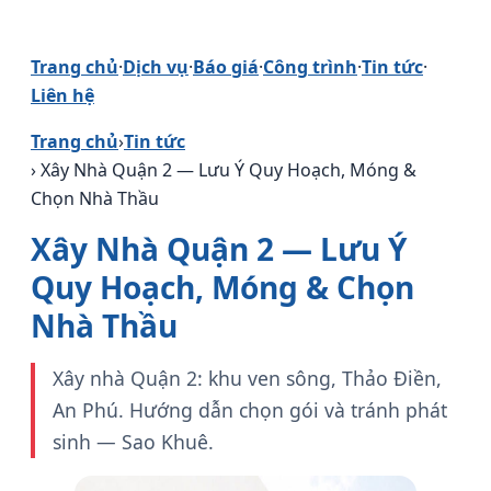
Trang chủ
·
Dịch vụ
·
Báo giá
·
Công trình
·
Tin tức
·
Liên hệ
Trang chủ
›
Tin tức
› Xây Nhà Quận 2 — Lưu Ý Quy Hoạch, Móng &
Chọn Nhà Thầu
Xây Nhà Quận 2 — Lưu Ý
Quy Hoạch, Móng & Chọn
Nhà Thầu
Xây nhà Quận 2: khu ven sông, Thảo Điền,
An Phú. Hướng dẫn chọn gói và tránh phát
sinh — Sao Khuê.