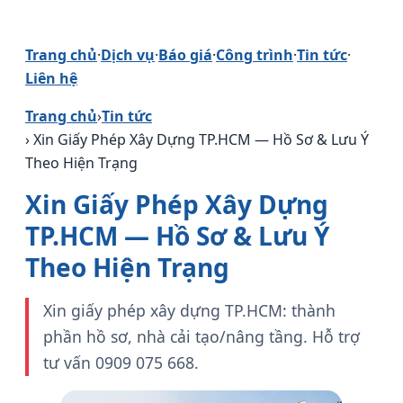
Trang chủ
·
Dịch vụ
·
Báo giá
·
Công trình
·
Tin tức
·
Liên hệ
Trang chủ
›
Tin tức
› Xin Giấy Phép Xây Dựng TP.HCM — Hồ Sơ & Lưu Ý
Theo Hiện Trạng
Xin Giấy Phép Xây Dựng
TP.HCM — Hồ Sơ & Lưu Ý
Theo Hiện Trạng
Xin giấy phép xây dựng TP.HCM: thành
phần hồ sơ, nhà cải tạo/nâng tầng. Hỗ trợ
tư vấn 0909 075 668.