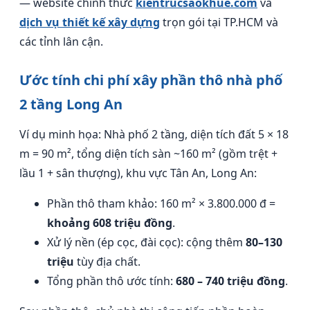
— website chính thức
kientrucsaokhue.com
và
dịch vụ thiết kế xây dựng
trọn gói tại TP.HCM và
các tỉnh lân cận.
Ước tính chi phí xây phần thô nhà phố
2 tầng Long An
Ví dụ minh họa: Nhà phố 2 tầng, diện tích đất 5 × 18
m = 90 m², tổng diện tích sàn ~160 m² (gồm trệt +
lầu 1 + sân thượng), khu vực Tân An, Long An:
Phần thô tham khảo: 160 m² × 3.800.000 đ =
khoảng 608 triệu đồng
.
Xử lý nền (ép cọc, đài cọc): cộng thêm
80–130
triệu
tùy địa chất.
Tổng phần thô ước tính:
680 – 740 triệu đồng
.