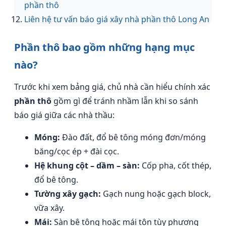
phần thô
Liên hệ tư vấn báo giá xây nhà phần thô Long An
Phần thô bao gồm những hạng mục
nào?
Trước khi xem bảng giá, chủ nhà cần hiểu chính xác
phần thô
gồm gì để tránh nhầm lẫn khi so sánh
báo giá giữa các nhà thầu:
Móng:
Đào đất, đổ bê tông móng đơn/móng
băng/cọc ép + đài cọc.
Hệ khung cột – dầm – sàn:
Cốp pha, cốt thép,
đổ bê tông.
Tường xây gạch:
Gạch nung hoặc gạch block,
vữa xây.
Mái:
Sàn bê tông hoặc mái tôn tùy phương