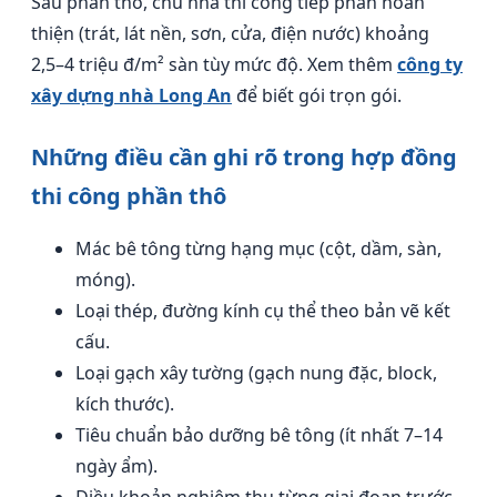
Sau phần thô, chủ nhà thi công tiếp phần hoàn
thiện (trát, lát nền, sơn, cửa, điện nước) khoảng
2,5–4 triệu đ/m² sàn tùy mức độ. Xem thêm
công ty
xây dựng nhà Long An
để biết gói trọn gói.
Những điều cần ghi rõ trong hợp đồng
thi công phần thô
Mác bê tông từng hạng mục (cột, dầm, sàn,
móng).
Loại thép, đường kính cụ thể theo bản vẽ kết
cấu.
Loại gạch xây tường (gạch nung đặc, block,
kích thước).
Tiêu chuẩn bảo dưỡng bê tông (ít nhất 7–14
ngày ẩm).
Điều khoản nghiệm thu từng giai đoạn trước