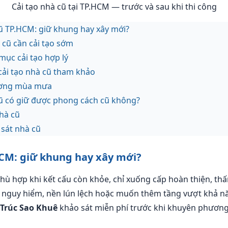
Cải tạo nhà cũ tại TP.HCM — trước và sau khi thi công
cũ TP.HCM: giữ khung hay xây mới?
 cũ cần cải tạo sớm
mục cải tạo hợp lý
 cải tạo nhà cũ tham khảo
ương mùa mưa
cũ có giữ được phong cách cũ không?
nhà cũ
 sát nhà cũ
HCM: giữ khung hay xây mới?
hù hợp khi kết cấu còn khỏe, chỉ xuống cấp hoàn thiện, t
 nguy hiểm, nền lún lệch hoặc muốn thêm tầng vượt khả nă
 Trúc Sao Khuê
khảo sát miễn phí trước khi khuyên phươn