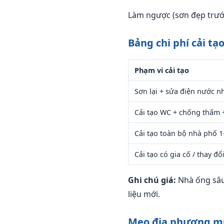
Làm ngược (sơn đẹp trước, 
Bảng chi phí cải t
Phạm vi cải tạo
Sơn lại + sửa điện nước n
Cải tạo WC + chống thấm + 
Cải tạo toàn bộ nhà phố 1
Cải tạo có gia cố / thay đổ
Ghi chú giá:
Nhà ống sâu,
liệu mới.
Mẹo địa phương 