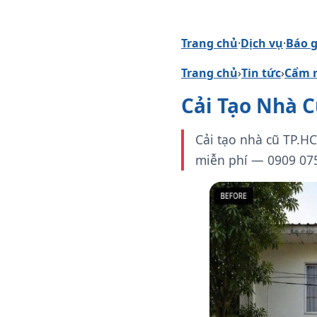
Trang chủ
·
Dịch vụ
·
Báo g
Trang chủ
›
Tin tức
›
Cẩm n
Cải Tạo Nhà C
Cải tạo nhà cũ TP.HC
miễn phí — 0909 075