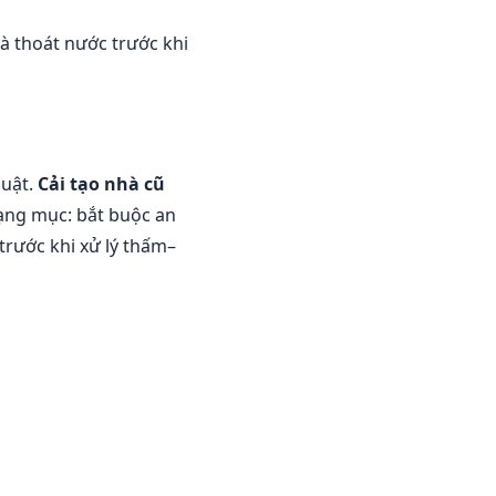
à thoát nước trước khi
huật.
Cải tạo nhà cũ
ạng mục: bắt buộc an
trước khi xử lý thấm–