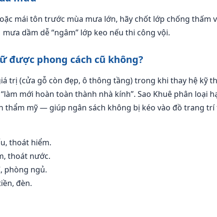
oặc mái tôn trước mùa mưa lớn, hãy chốt lớp chống thấm v
M mưa dầm dễ “ngâm” lớp keo nếu thi công vội.
giữ được phong cách cũ không?
 giá trị (cửa gỗ còn đẹp, ô thông tầng) trong khi thay hệ kỹ t
 “làm mới hoàn toàn thành nhà kính”. Sao Khuê phân loại h
ọn thẩm mỹ — giúp ngân sách không bị kéo vào đồ trang trí 
ấu, thoát hiểm.
, thoát nước.
, phòng ngủ.
iền, đèn.