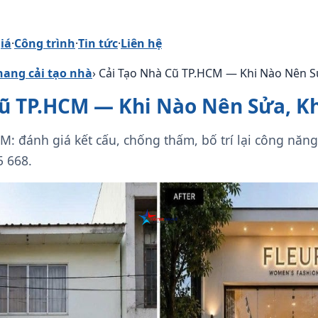
iá
·
Công trình
·
Tin tức
·
Liên hệ
ang cải tạo nhà
› Cải Tạo Nhà Cũ TP.HCM — Khi Nào Nên Sử
ũ TP.HCM — Khi Nào Nên Sửa, Kh
M: đánh giá kết cấu, chống thấm, bố trí lại công năn
 668.