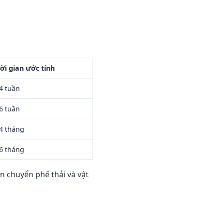
ời gian ước tính
4 tuần
6 tuần
4 tháng
6 tháng
n chuyển phế thải và vật