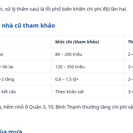
xử lý thấm sau) là lỗi phổ biến khiến chi phí đội lần hai.
ạo nhà cũ tham khảo
Mức chi (tham khảo)
Th
hẹ
80 – 200 triệu
2–
lát lại
120 – 350 triệu
3–
–2 tầng
0,6 – 1,5 tỷ+
2–
i kết cấu
Theo khảo sát
3–
 hẻm nhỏ ở Quận 3, 10, Bình Thạnh thường tăng chi phí vậ
mùa mưa