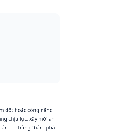
hấm dột hoặc công năng
ng chịu lực, xây mới an
g án — không “bán” phá