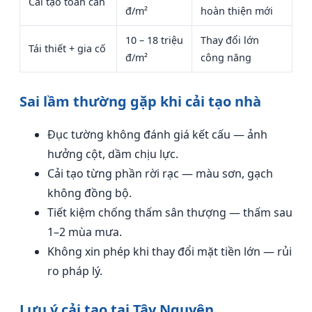
Cải tạo toàn căn
đ/m²
hoàn thiện mới
10 – 18 triệu
Thay đổi lớn
Tái thiết + gia cố
đ/m²
công năng
Sai lầm thường gặp khi cải tạo nhà
Đục tường không đánh giá kết cấu — ảnh
hưởng cột, dầm chịu lực.
Cải tạo từng phần rời rạc — màu sơn, gạch
không đồng bộ.
Tiết kiệm chống thấm sân thượng — thấm sau
1–2 mùa mưa.
Không xin phép khi thay đổi mặt tiền lớn — rủi
ro pháp lý.
Lưu ý cải tạo tại Tây Nguyên