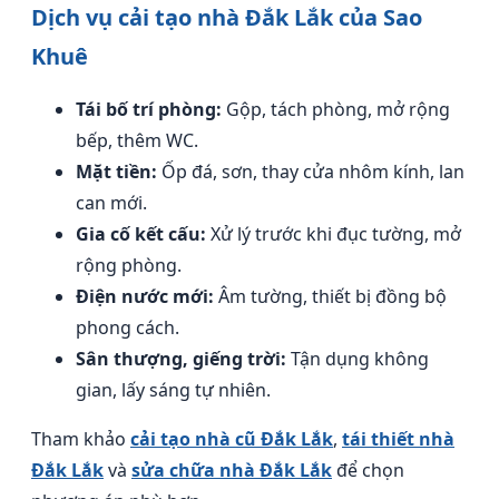
Dịch vụ cải tạo nhà Đắk Lắk của Sao
Khuê
Tái bố trí phòng:
Gộp, tách phòng, mở rộng
bếp, thêm WC.
Mặt tiền:
Ốp đá, sơn, thay cửa nhôm kính, lan
can mới.
Gia cố kết cấu:
Xử lý trước khi đục tường, mở
rộng phòng.
Điện nước mới:
Âm tường, thiết bị đồng bộ
phong cách.
Sân thượng, giếng trời:
Tận dụng không
gian, lấy sáng tự nhiên.
Tham khảo
cải tạo nhà cũ Đắk Lắk
,
tái thiết nhà
Đắk Lắk
và
sửa chữa nhà Đắk Lắk
để chọn