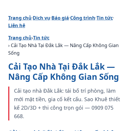
Trang chủ
·
Dịch vụ
·
Báo giá
·
Công trình
·
Tin tức
·
Liên hệ
Trang chủ
›
Tin tức
› Cải Tạo Nhà Tại Đắk Lắk — Nâng Cấp Không Gian
Sống
Cải Tạo Nhà Tại Đắk Lắk —
Nâng Cấp Không Gian Sống
Cải tạo nhà Đắk Lắk: tái bố trí phòng, làm
mới mặt tiền, gia cố kết cấu. Sao Khuê thiết
kế 2D/3D + thi công trọn gói — 0909 075
668.