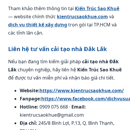
Tham khảo thêm thông tin tại
Kiến Trúc Sao Khuê
— website chính thức
kientrucsaokhue.com
và
dịch vụ thiết kế xây dựng
trọn gói tại TP.HCM và
các tỉnh lân cận.
Liên hệ tư vấn cải tạo nhà Đắk Lắk
Nếu bạn đang tìm kiếm giải pháp
cải tạo nhà Đắk
Lắk
chuyên nghiệp, hãy liên hệ
Kiến Trúc Sao Khuê
để được tư vấn miễn phí và nhận báo giá chi tiết.
Website:
https://www.kientrucsaokhue.com/
Fanpage:
https://www.facebook.com/dichvusu
Hotline:
0909 075 668 ·
Email:
kientrucsaokhue@gmail.com
Địa chỉ:
245/8 Bình Lợi, P.13, Q. Bình Thạnh,