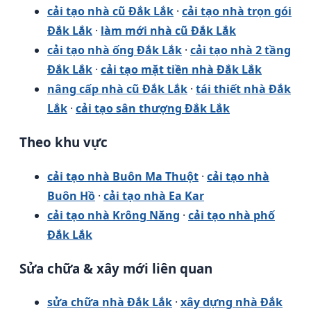
cải tạo nhà cũ Đắk Lắk
·
cải tạo nhà trọn gói
Đắk Lắk
·
làm mới nhà cũ Đắk Lắk
cải tạo nhà ống Đắk Lắk
·
cải tạo nhà 2 tầng
Đắk Lắk
·
cải tạo mặt tiền nhà Đắk Lắk
nâng cấp nhà cũ Đắk Lắk
·
tái thiết nhà Đắk
Lắk
·
cải tạo sân thượng Đắk Lắk
Theo khu vực
cải tạo nhà Buôn Ma Thuột
·
cải tạo nhà
Buôn Hồ
·
cải tạo nhà Ea Kar
cải tạo nhà Krông Năng
·
cải tạo nhà phố
Đắk Lắk
Sửa chữa & xây mới liên quan
sửa chữa nhà Đắk Lắk
·
xây dựng nhà Đắk