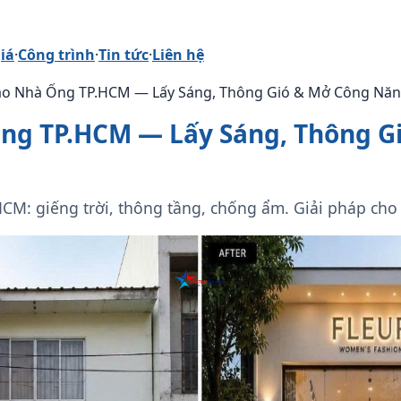
iá
·
Công trình
·
Tin tức
·
Liên hệ
Tạo Nhà Ống TP.HCM — Lấy Sáng, Thông Gió & Mở Công Nă
Ống TP.HCM — Lấy Sáng, Thông G
HCM: giếng trời, thông tầng, chống ẩm. Giải pháp ch