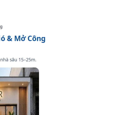
ng
ió & Mở Công
o nhà sâu 15–25m.