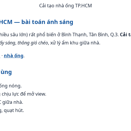
Cải tạo nhà ống TP.HCM
.HCM — bài toán ánh sáng
hiều sâu lớn) rất phổ biến ở Bình Thạnh, Tân Bình, Q.3.
Cải 
lấy sáng
,
thông gió chéo
, xử lý ẩm khu giữa nhà.
M
·
nhà ống
.
dùng
hống nóng.
chịu lực để mở view.
 giữa nhà.
, quạt hút.