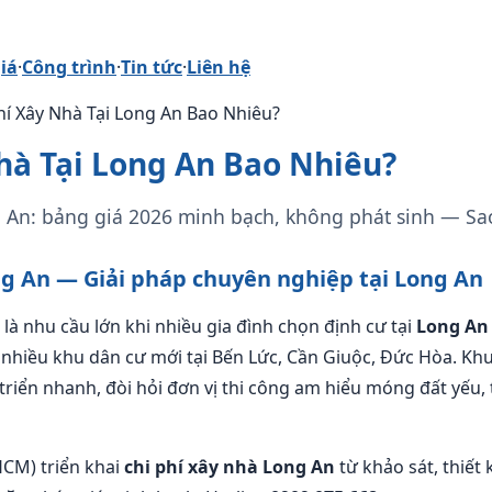
iá
·
Công trình
·
Tin tức
·
Liên hệ
Phí Xây Nhà Tại Long An Bao Nhiêu?
hà Tại Long An Bao Nhiêu?
g An: bảng giá 2026 minh bạch, không phát sinh — Sa
ng An — Giải pháp chuyên nghiệp tại Long An
là nhu cầu lớn khi nhiều gia đình chọn định cư tại
Long An
à nhiều khu dân cư mới tại Bến Lức, Cần Giuộc, Đức Hòa. Kh
triển nhanh, đòi hỏi đơn vị thi công am hiểu móng đất yếu,
HCM) triển khai
chi phí xây nhà Long An
từ khảo sát, thiết 