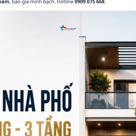
 năm
, báo giá minh bạch. Hotline
0909 075 668
.