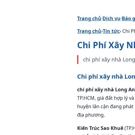
Trang chủ
·
Dịch vụ
·
Báo g
Trang chủ
›
Tin tức
› Chi 
Chi Phí Xây N
chi phí xây nhà Lon
Chi phí xây nhà Lo
chi phí xây nhà Long An
TP.HCM, giá đất hợp lý v
huyện lân cận đang phát 
địa phương.
Kiến Trúc Sao Khuê
(TP.