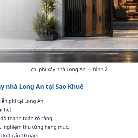
chi phí xây nhà Long An — hình 2
ây nhà Long An tại Sao Khuê
iễn phí tại Long An.
 tiết.
độ thanh toán rõ ràng.
át, nghiệm thu từng hạng mục.
h kết cấu 10 năm.