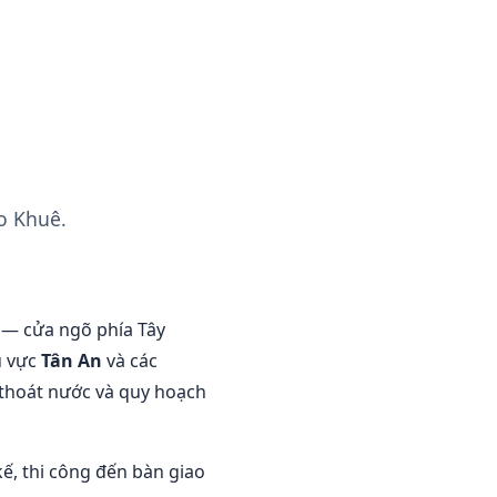
o Khuê.
— cửa ngõ phía Tây
u vực
Tân An
và các
 thoát nước và quy hoạch
kế, thi công đến bàn giao