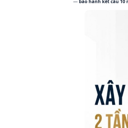
—
bảo hành kết cấu 10