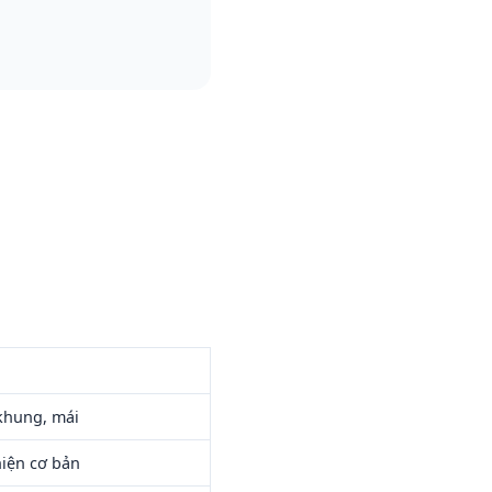
khung, mái
iện cơ bản