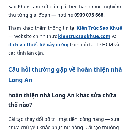
Sao Khuê cam kết báo giá theo hạng mục, nghiệm
thu từng giai đoạn — hotline
0909 075 668
.
Tham khảo thêm thông tin tại
Kiến Trúc Sao Khuê
— website chính thức
kientrucsaokhue.com
và
dịch vụ thiết kế xây dựng
trọn gói tại TP.HCM và
các tỉnh lân cận.
Câu hỏi thường gặp về hoàn thiện nhà
Long An
hoàn thiện nhà Long An khác sửa chữa
thế nào?
Cải tạo thay đổi bố trí, mặt tiền, công năng — sửa
chữa chủ yếu khắc phục hư hỏng. Cải tạo thường