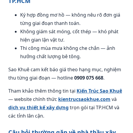
TP.HCM
Ký hợp đồng mơ hồ — không nêu rõ đơn giá
từng giai đoạn thanh toán.
Không giám sát móng, cốt thép — khó phát
hiện gian lận vật tư.
Thi công mùa mưa không che chắn — ảnh
hưởng chất lượng bê tông.
Sao Khuê cam kết báo giá theo hạng mục, nghiệm
thu từng giai đoạn — hotline
0909 075 668
.
Tham khảo thêm thông tin tại
Kiến Trúc Sao Khuê
— website chính thức
kientrucsaokhue.com
và
dịch vụ thiết kế xây dựng
trọn gói tại TP.HCM và
các tỉnh lân cận.
Câu hỏi thường gặp về nhà thầu xây