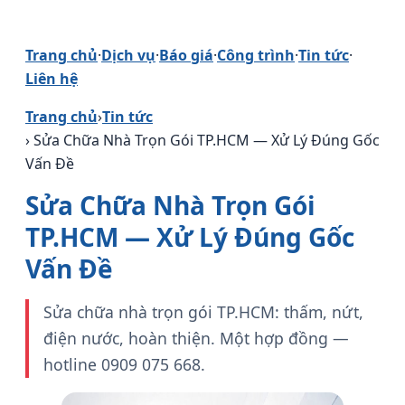
Trang chủ
·
Dịch vụ
·
Báo giá
·
Công trình
·
Tin tức
·
Liên hệ
Trang chủ
›
Tin tức
› Sửa Chữa Nhà Trọn Gói TP.HCM — Xử Lý Đúng Gốc
Vấn Đề
Sửa Chữa Nhà Trọn Gói
TP.HCM — Xử Lý Đúng Gốc
Vấn Đề
Sửa chữa nhà trọn gói TP.HCM: thấm, nứt,
điện nước, hoàn thiện. Một hợp đồng —
hotline 0909 075 668.