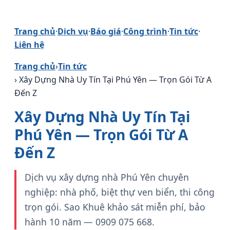
Trang chủ
·
Dịch vụ
·
Báo giá
·
Công trình
·
Tin tức
·
Liên hệ
Trang chủ
›
Tin tức
› Xây Dựng Nhà Uy Tín Tại Phú Yên — Trọn Gói Từ A
Đến Z
Xây Dựng Nhà Uy Tín Tại
Phú Yên — Trọn Gói Từ A
Đến Z
Dịch vụ xây dựng nhà Phú Yên chuyên
nghiệp: nhà phố, biệt thự ven biển, thi công
trọn gói. Sao Khuê khảo sát miễn phí, bảo
hành 10 năm — 0909 075 668.