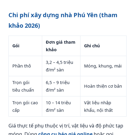
Chi phí xây dựng nhà Phú Yên (tham
khảo 2026)
Đơn giá tham
Gói
Ghi chú
khảo
3,2 – 4,5 triệu
Phần thô
Móng, khung, mái
đ/m² sàn
Trọn gói
6,5 – 9 triệu
Hoàn thiện cơ bản
tiêu chuẩn
đ/m² sàn
Trọn gói cao
10 – 14 triệu
Vật liệu nhập
cấp
đ/m² sàn
khẩu, nội thất
Giá thực tế phụ thuộc vị trí, vật liệu và độ phức tạp
móng. Dùng
công cụ báo giá online
hoặc gọi