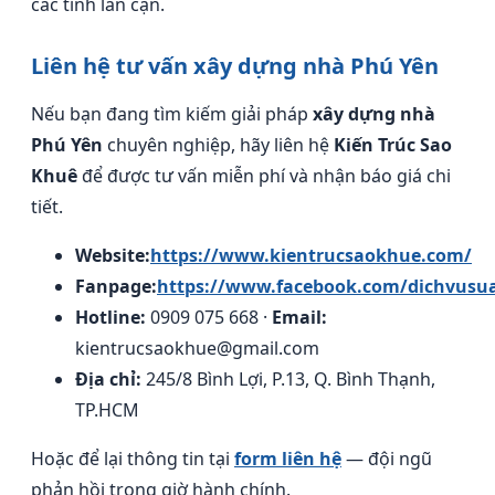
các tỉnh lân cận.
Liên hệ tư vấn xây dựng nhà Phú Yên
Nếu bạn đang tìm kiếm giải pháp
xây dựng nhà
Phú Yên
chuyên nghiệp, hãy liên hệ
Kiến Trúc Sao
Khuê
để được tư vấn miễn phí và nhận báo giá chi
tiết.
Website:
https://www.kientrucsaokhue.com/
Fanpage:
https://www.facebook.com/dichvusu
Hotline:
0909 075 668 ·
Email:
kientrucsaokhue@gmail.com
Địa chỉ:
245/8 Bình Lợi, P.13, Q. Bình Thạnh,
TP.HCM
Hoặc để lại thông tin tại
form liên hệ
— đội ngũ
phản hồi trong giờ hành chính.