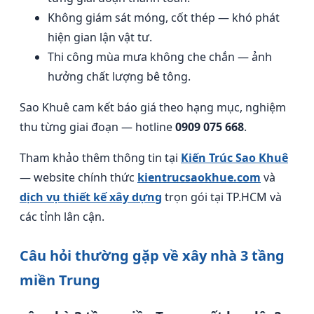
Không giám sát móng, cốt thép — khó phát
hiện gian lận vật tư.
Thi công mùa mưa không che chắn — ảnh
hưởng chất lượng bê tông.
Sao Khuê cam kết báo giá theo hạng mục, nghiệm
thu từng giai đoạn — hotline
0909 075 668
.
Tham khảo thêm thông tin tại
Kiến Trúc Sao Khuê
— website chính thức
kientrucsaokhue.com
và
dịch vụ thiết kế xây dựng
trọn gói tại TP.HCM và
các tỉnh lân cận.
Câu hỏi thường gặp về xây nhà 3 tầng
miền Trung