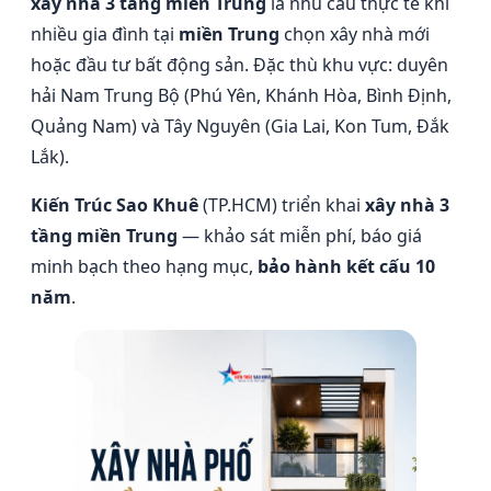
xây nhà 3 tầng miền Trung
là nhu cầu thực tế khi
nhiều gia đình tại
miền Trung
chọn xây nhà mới
hoặc đầu tư bất động sản. Đặc thù khu vực: duyên
hải Nam Trung Bộ (Phú Yên, Khánh Hòa, Bình Định,
Quảng Nam) và Tây Nguyên (Gia Lai, Kon Tum, Đắk
Lắk).
Kiến Trúc Sao Khuê
(TP.HCM) triển khai
xây nhà 3
tầng miền Trung
— khảo sát miễn phí, báo giá
minh bạch theo hạng mục,
bảo hành kết cấu 10
năm
.