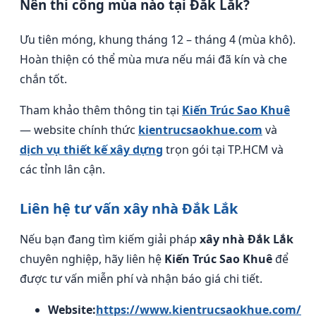
Nên thi công mùa nào tại Đắk Lắk?
Ưu tiên móng, khung tháng 12 – tháng 4 (mùa khô).
Hoàn thiện có thể mùa mưa nếu mái đã kín và che
chắn tốt.
Tham khảo thêm thông tin tại
Kiến Trúc Sao Khuê
— website chính thức
kientrucsaokhue.com
và
dịch vụ thiết kế xây dựng
trọn gói tại TP.HCM và
các tỉnh lân cận.
Liên hệ tư vấn xây nhà Đắk Lắk
Nếu bạn đang tìm kiếm giải pháp
xây nhà Đắk Lắk
chuyên nghiệp, hãy liên hệ
Kiến Trúc Sao Khuê
để
được tư vấn miễn phí và nhận báo giá chi tiết.
Website:
https://www.kientrucsaokhue.com/