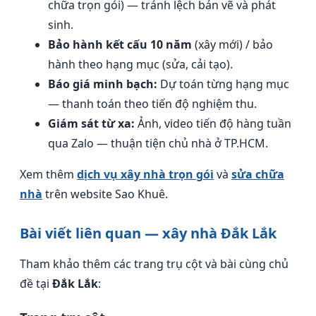
chữa trọn gói) — tránh lệch bản vẽ và phát
sinh.
Bảo hành kết cấu 10 năm
(xây mới) / bảo
hành theo hạng mục (sửa, cải tạo).
Báo giá minh bạch:
Dự toán từng hạng mục
— thanh toán theo tiến độ nghiệm thu.
Giám sát từ xa:
Ảnh, video tiến độ hàng tuần
qua Zalo — thuận tiện chủ nhà ở TP.HCM.
Xem thêm
dịch vụ xây nhà trọn gói
và
sửa chữa
nhà
trên website Sao Khuê.
Bài viết liên quan — xây nhà Đắk Lắk
Tham khảo thêm các trang trụ cột và bài cùng chủ
đề tại
Đắk Lắk
: