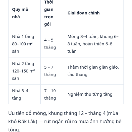
Thời
Quy mô
gian
Giai đoạn chính
nhà
trọn
gói
Nhà 1 tầng
Móng 3–4 tuần, khung 6–
4 – 5
80–100 m²
8 tuần, hoàn thiện 6–8
tháng
sàn
tuần
Nhà 2 tầng
5 – 7
Thêm thời gian giàn giáo,
120–150 m²
tháng
cầu thang
sàn
Nhà 3–4
7 – 10
Nghiệm thu từng tầng
tầng
tháng
Ưu tiên đổ móng, khung tháng 12 – tháng 4 (mùa
khô Đắk Lắk) — rút ngắn rủi ro mưa ảnh hưởng bê
tông.