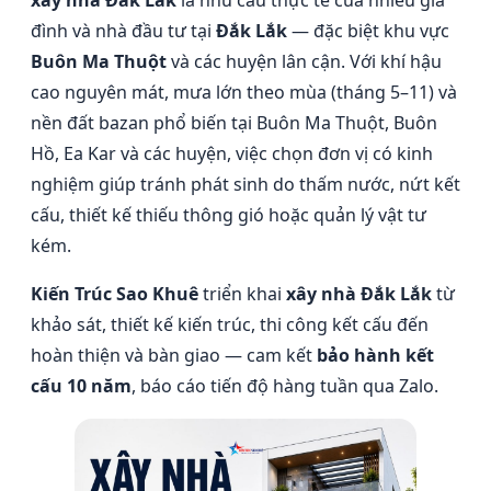
xây nhà Đắk Lắk
là nhu cầu thực tế của nhiều gia
đình và nhà đầu tư tại
Đắk Lắk
— đặc biệt khu vực
Buôn Ma Thuột
và các huyện lân cận. Với khí hậu
cao nguyên mát, mưa lớn theo mùa (tháng 5–11) và
nền đất bazan phổ biến tại Buôn Ma Thuột, Buôn
Hồ, Ea Kar và các huyện, việc chọn đơn vị có kinh
nghiệm giúp tránh phát sinh do thấm nước, nứt kết
cấu, thiết kế thiếu thông gió hoặc quản lý vật tư
kém.
Kiến Trúc Sao Khuê
triển khai
xây nhà Đắk Lắk
từ
khảo sát, thiết kế kiến trúc, thi công kết cấu đến
hoàn thiện và bàn giao — cam kết
bảo hành kết
cấu 10 năm
, báo cáo tiến độ hàng tuần qua Zalo.