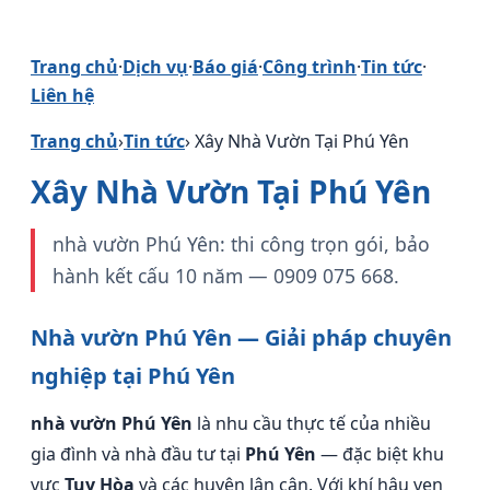
Trang chủ
·
Dịch vụ
·
Báo giá
·
Công trình
·
Tin tức
·
Liên hệ
Trang chủ
›
Tin tức
› Xây Nhà Vườn Tại Phú Yên
Xây Nhà Vườn Tại Phú Yên
nhà vườn Phú Yên: thi công trọn gói, bảo
hành kết cấu 10 năm — 0909 075 668.
Nhà vườn Phú Yên — Giải pháp chuyên
nghiệp tại Phú Yên
nhà vườn Phú Yên
là nhu cầu thực tế của nhiều
gia đình và nhà đầu tư tại
Phú Yên
— đặc biệt khu
vực
Tuy Hòa
và các huyện lân cận. Với khí hậu ven