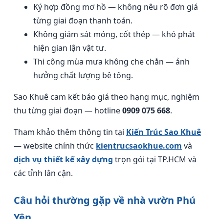
Ký hợp đồng mơ hồ — không nêu rõ đơn giá
từng giai đoạn thanh toán.
Không giám sát móng, cốt thép — khó phát
hiện gian lận vật tư.
Thi công mùa mưa không che chắn — ảnh
hưởng chất lượng bê tông.
Sao Khuê cam kết báo giá theo hạng mục, nghiệm
thu từng giai đoạn — hotline
0909 075 668
.
Tham khảo thêm thông tin tại
Kiến Trúc Sao Khuê
— website chính thức
kientrucsaokhue.com
và
dịch vụ thiết kế xây dựng
trọn gói tại TP.HCM và
các tỉnh lân cận.
Câu hỏi thường gặp về nhà vườn Phú
Yên