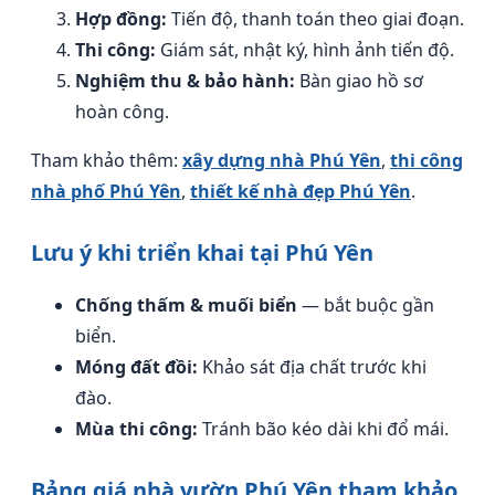
Hợp đồng:
Tiến độ, thanh toán theo giai đoạn.
Thi công:
Giám sát, nhật ký, hình ảnh tiến độ.
Nghiệm thu & bảo hành:
Bàn giao hồ sơ
hoàn công.
Tham khảo thêm:
xây dựng nhà Phú Yên
,
thi công
nhà phố Phú Yên
,
thiết kế nhà đẹp Phú Yên
.
Lưu ý khi triển khai tại Phú Yên
Chống thấm & muối biển
— bắt buộc gần
biển.
Móng đất đồi:
Khảo sát địa chất trước khi
đào.
Mùa thi công:
Tránh bão kéo dài khi đổ mái.
Bảng giá nhà vườn Phú Yên tham khảo