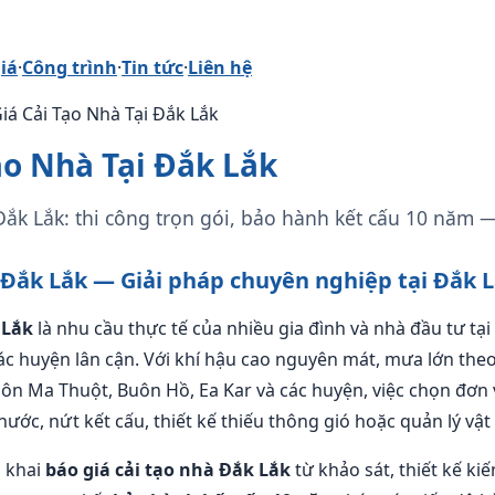
iá
·
Công trình
·
Tin tức
·
Liên hệ
Giá Cải Tạo Nhà Tại Đắk Lắk
ạo Nhà Tại Đắk Lắk
Đắk Lắk: thi công trọn gói, bảo hành kết cấu 10 năm 
à Đắk Lắk — Giải pháp chuyên nghiệp tại Đắk 
 Lắk
là nhu cầu thực tế của nhiều gia đình và nhà đầu tư tại
ác huyện lân cận. Với khí hậu cao nguyên mát, mưa lớn the
uôn Ma Thuột, Buôn Hồ, Ea Kar và các huyện, việc chọn đơn 
ước, nứt kết cấu, thiết kế thiếu thông gió hoặc quản lý vật
n khai
báo giá cải tạo nhà Đắk Lắk
từ khảo sát, thiết kế kiế