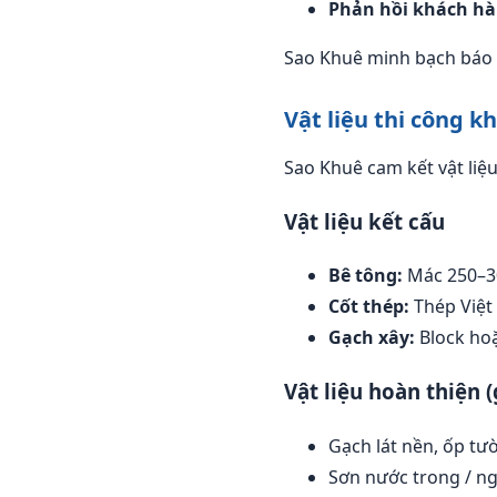
Phản hồi khách hà
Sao Khuê minh bạch báo g
Vật liệu thi công k
Sao Khuê cam kết vật liệ
Vật liệu kết cấu
Bê tông:
Mác 250–30
Cốt thép:
Thép Việt
Gạch xây:
Block hoặ
Vật liệu hoàn thiện (
Gạch lát nền, ốp t
Sơn nước trong / n