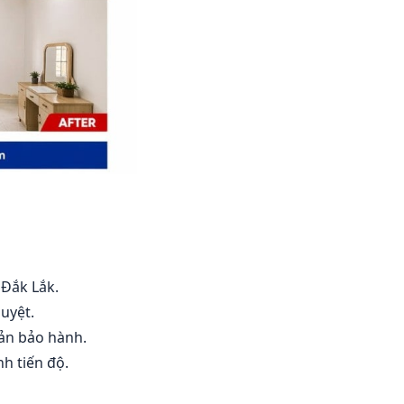
 Đắk Lắk.
uyệt.
oản bảo hành.
h tiến độ.