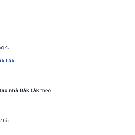
g 4.
ắk Lắk
.
 tạo nhà Đắk Lắk
theo
ơ hồ.