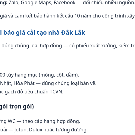
ng:
Zalo, Google Maps, Facebook — đối chiếu nhiều nguồn
iá và cam kết bảo hành kết cấu 10 năm cho công trình xây
hi báo giá cải tạo nhà Đắk Lắk
u đúng chủng loại hợp đồng — có phiếu xuất xưởng, kiểm tra
0 tùy hạng mục (móng, cột, dầm).
 Nhật, Hòa Phát — đúng chủng loại bản vẽ.
c gạch đỏ tiêu chuẩn TCVN.
gói trọn gói)
ường WC — theo cấp hạng hợp đồng.
goài — Jotun, Dulux hoặc tương đương.