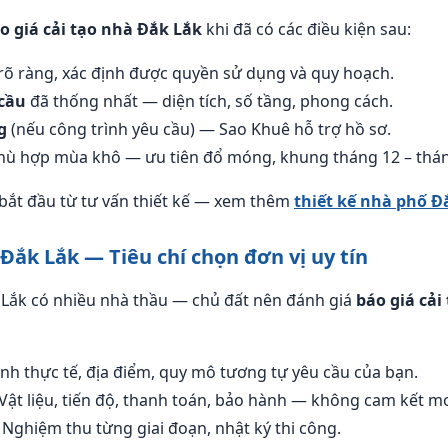
o giá cải tạo nhà Đắk Lắk
khi đã có các điều kiện sau:
rõ ràng, xác định được quyền sử dụng và quy hoạch.
cầu
đã thống nhất — diện tích, số tầng, phong cách.
g
(nếu công trình yêu cầu) — Sao Khuê hỗ trợ hồ sơ.
ù hợp mùa khô — ưu tiên đổ móng, khung tháng 12 – thán
bắt đầu từ tư vấn thiết kế — xem thêm
thiết kế nhà phố Đ
 Đắk Lắk — Tiêu chí chọn đơn vị uy tín
 Lắk có nhiều nhà thầu — chủ đất nên đánh giá
báo giá cải
nh thực tế, địa điểm, quy mô tương tự yêu cầu của bạn.
Vật liệu, tiến độ, thanh toán, bảo hành — không cam kết m
Nghiệm thu từng giai đoạn, nhật ký thi công.