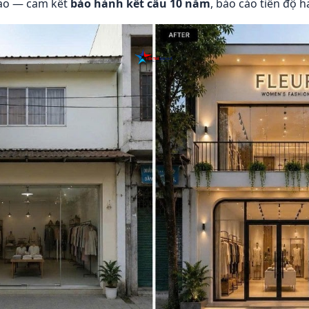
iao — cam kết
bảo hành kết cấu 10 năm
, báo cáo tiến độ 