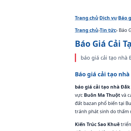
Trang chủ
·
Dịch vụ
·
Báo g
Trang chủ
›
Tin tức
› Báo 
Báo Giá Cải T
báo giá cải tạo nhà 
Báo giá cải tạo nh
báo giá cải tạo nhà Đắk
vực
Buôn Ma Thuột
và c
đất bazan phổ biến tại B
tránh phát sinh do thấm n
Kiến Trúc Sao Khuê
triể