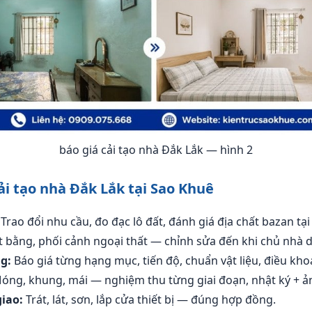
báo giá cải tạo nhà Đắk Lắk — hình 2
ải tạo nhà Đắk Lắk tại Sao Khuê
Trao đổi nhu cầu, đo đạc lô đất, đánh giá địa chất bazan tại
 bằng, phối cảnh ngoại thất — chỉnh sửa đến khi chủ nhà d
g:
Báo giá từng hạng mục, tiến độ, chuẩn vật liệu, điều kh
ng, khung, mái — nghiệm thu từng giai đoạn, nhật ký + ản
iao:
Trát, lát, sơn, lắp cửa thiết bị — đúng hợp đồng.