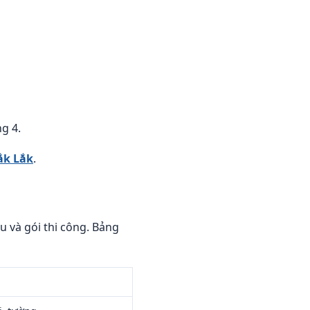
g 4.
ắk Lắk
.
u và gói thi công. Bảng