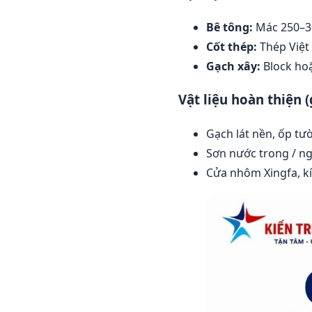
Bê tông:
Mác 250–30
Cốt thép:
Thép Việt
Gạch xây:
Block hoặ
Vật liệu hoàn thiện (
Gạch lát nền, ốp t
Sơn nước trong / n
Cửa nhôm Xingfa, k