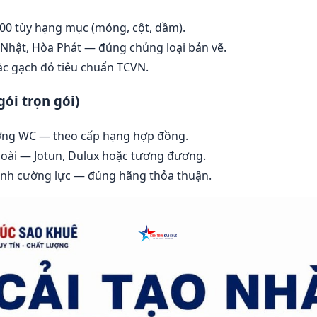
0 tùy hạng mục (móng, cột, dầm).
 Nhật, Hòa Phát — đúng chủng loại bản vẽ.
c gạch đỏ tiêu chuẩn TCVN.
gói trọn gói)
ường WC — theo cấp hạng hợp đồng.
goài — Jotun, Dulux hoặc tương đương.
ính cường lực — đúng hãng thỏa thuận.