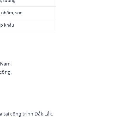
, tường
a nhôm, sơn
hập khẩu
 Nam.
 công.
 tại công trình Đắk Lắk.