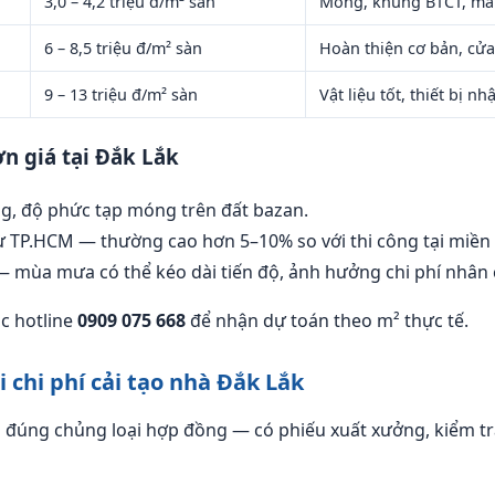
3,0 – 4,2 triệu đ/m² sàn
Móng, khung BTCT, mái
6 – 8,5 triệu đ/m² sàn
Hoàn thiện cơ bản, cử
9 – 13 triệu đ/m² sàn
Vật liệu tốt, thiết bị n
n giá tại Đắk Lắk
ầng, độ phức tạp móng trên đất bazan.
ừ TP.HCM — thường cao hơn 5–10% so với thi công tại miền
— mùa mưa có thể kéo dài tiến độ, ảnh hưởng chi phí nhân
c hotline
0909 075 668
để nhận dự toán theo m² thực tế.
i chi phí cải tạo nhà Đắk Lắk
u đúng chủng loại hợp đồng — có phiếu xuất xưởng, kiểm tra