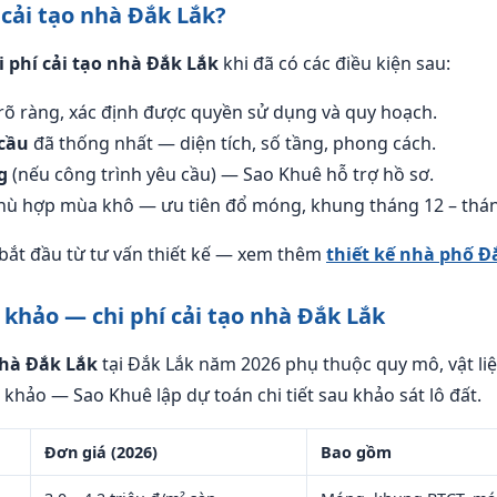
 cải tạo nhà Đắk Lắk?
i phí cải tạo nhà Đắk Lắk
khi đã có các điều kiện sau:
rõ ràng, xác định được quyền sử dụng và quy hoạch.
cầu
đã thống nhất — diện tích, số tầng, phong cách.
g
(nếu công trình yêu cầu) — Sao Khuê hỗ trợ hồ sơ.
ù hợp mùa khô — ưu tiên đổ móng, khung tháng 12 – thán
bắt đầu từ tư vấn thiết kế — xem thêm
thiết kế nhà phố Đ
khảo — chi phí cải tạo nhà Đắk Lắk
nhà Đắk Lắk
tại Đắk Lắk năm 2026 phụ thuộc quy mô, vật liệ
khảo — Sao Khuê lập dự toán chi tiết sau khảo sát lô đất.
Đơn giá (2026)
Bao gồm