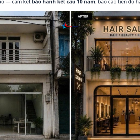
iao — cam kết
bảo hành kết cấu 10 năm
, báo cáo tiến độ 