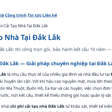
iá
·
Công trình
·
Tin tức
·
Liên hệ
Phí Cải Tạo Nhà Tại Đắk Lắk
ạo Nhà Tại Đắk Lắk
Đắk Lắk: thi công trọn gói, bảo hành kết cấu 10 năm —
à Đắk Lắk — Giải pháp chuyên nghiệp tại Đắk L
 Lắk
là nhu cầu thực tế của nhiều gia đình và nhà đầu tư tại
ác huyện lân cận. Với khí hậu cao nguyên mát, mưa lớn the
uôn Ma Thuột, Buôn Hồ, Ea Kar và các huyện, việc chọn đơn 
ước, nứt kết cấu, thiết kế thiếu thông gió hoặc quản lý vật
n khai
chi phí cải tạo nhà Đắk Lắk
từ khảo sát, thiết kế kiến