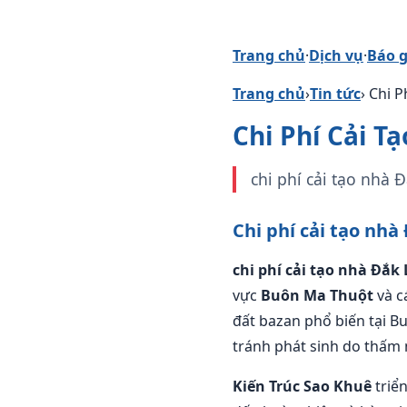
Trang chủ
·
Dịch vụ
·
Báo g
Trang chủ
›
Tin tức
› Chi 
Chi Phí Cải T
chi phí cải tạo nhà 
Chi phí cải tạo nh
chi phí cải tạo nhà Đắk
vực
Buôn Ma Thuột
và c
đất bazan phổ biến tại B
tránh phát sinh do thấm n
Kiến Trúc Sao Khuê
triể