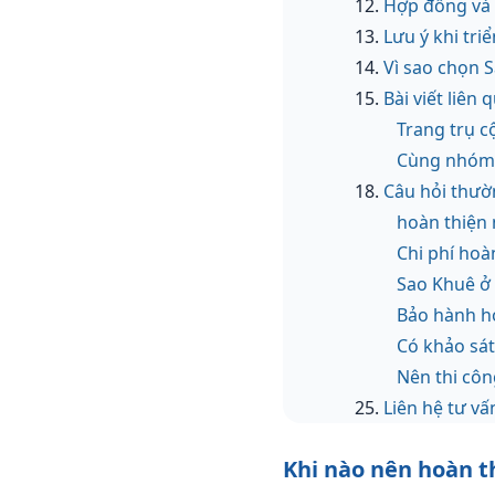
Hợp đồng và 
Lưu ý khi tri
Vì sao chọn 
Bài viết liên
Trang trụ c
Cùng nhóm 
Câu hỏi thườ
hoàn thiện 
Chi phí hoà
Sao Khuê ở 
Bảo hành ho
Có khảo sá
Nên thi côn
Liên hệ tư vấ
Khi nào nên hoàn t