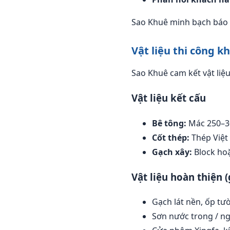
Sao Khuê minh bạch báo g
Vật liệu thi công k
Sao Khuê cam kết vật liệ
Vật liệu kết cấu
Bê tông:
Mác 250–30
Cốt thép:
Thép Việt
Gạch xây:
Block hoặ
Vật liệu hoàn thiện (
Gạch lát nền, ốp t
Sơn nước trong / n