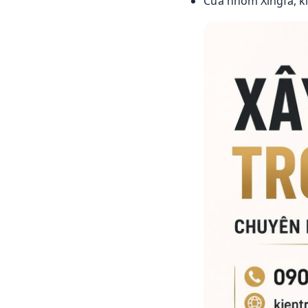
Cửa nhôm Xingfa, k