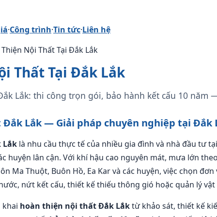
iá
·
Công trình
·
Tin tức
·
Liên hệ
 Thiện Nội Thất Tại Đắk Lắk
i Thất Tại Đắk Lắk
Đắk Lắk: thi công trọn gói, bảo hành kết cấu 10 năm 
t Đắk Lắk — Giải pháp chuyên nghiệp tại Đắk 
k Lắk
là nhu cầu thực tế của nhiều gia đình và nhà đầu tư tạ
ác huyện lân cận. Với khí hậu cao nguyên mát, mưa lớn the
uôn Ma Thuột, Buôn Hồ, Ea Kar và các huyện, việc chọn đơn 
ước, nứt kết cấu, thiết kế thiếu thông gió hoặc quản lý vật
n khai
hoàn thiện nội thất Đắk Lắk
từ khảo sát, thiết kế ki