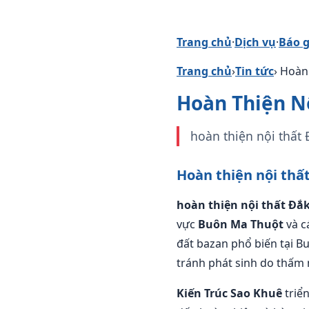
Trang chủ
·
Dịch vụ
·
Báo g
Trang chủ
›
Tin tức
› Hoàn
Hoàn Thiện Nộ
hoàn thiện nội thất 
Hoàn thiện nội thấ
hoàn thiện nội thất Đắ
vực
Buôn Ma Thuột
và c
đất bazan phổ biến tại B
tránh phát sinh do thấm n
Kiến Trúc Sao Khuê
triể