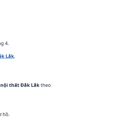
g 4.
ắk Lắk
.
 nội thất Đắk Lắk
theo
ơ hồ.
.