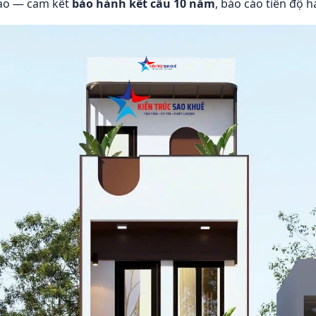
iao — cam kết
bảo hành kết cấu 10 năm
, báo cáo tiến độ 