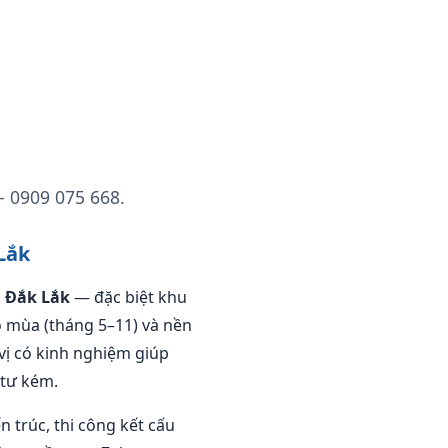
— 0909 075 668.
Lắk
i
Đắk Lắk
— đặc biệt khu
o mùa (tháng 5–11) và nền
vị có kinh nghiệm giúp
 tư kém.
ến trúc, thi công kết cấu