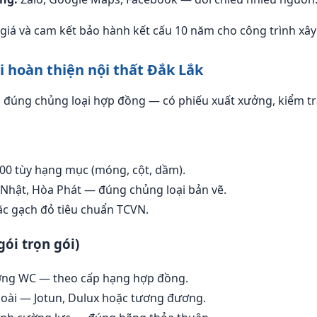
iá và cam kết bảo hành kết cấu 10 năm cho công trình xây
hi hoàn thiện nội thất Đắk Lắk
u đúng chủng loại hợp đồng — có phiếu xuất xưởng, kiểm tra
0 tùy hạng mục (móng, cột, dầm).
 Nhật, Hòa Phát — đúng chủng loại bản vẽ.
c gạch đỏ tiêu chuẩn TCVN.
gói trọn gói)
ường WC — theo cấp hạng hợp đồng.
goài — Jotun, Dulux hoặc tương đương.