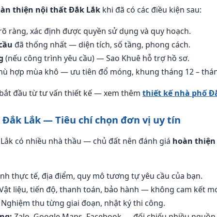
àn thiện nội thất Đắk Lắk
khi đã có các điều kiện sau:
rõ ràng, xác định được quyền sử dụng và quy hoạch.
cầu
đã thống nhất — diện tích, số tầng, phong cách.
g
(nếu công trình yêu cầu) — Sao Khuê hỗ trợ hồ sơ.
ù hợp mùa khô — ưu tiên đổ móng, khung tháng 12 – thán
bắt đầu từ tư vấn thiết kế — xem thêm
thiết kế nhà phố Đ
 Đắk Lắk — Tiêu chí chọn đơn vị uy tín
 Lắk có nhiều nhà thầu — chủ đất nên đánh giá
hoàn thiện
nh thực tế, địa điểm, quy mô tương tự yêu cầu của bạn.
Vật liệu, tiến độ, thanh toán, bảo hành — không cam kết m
Nghiệm thu từng giai đoạn, nhật ký thi công.
ng:
Zalo, Google Maps, Facebook — đối chiếu nhiều nguồn