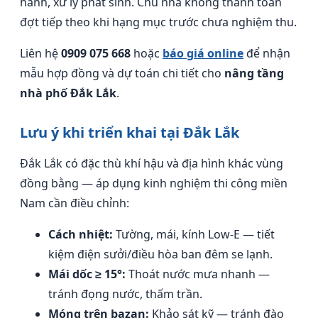
hành, xử lý phát sinh. Chủ nhà không thanh toán
đợt tiếp theo khi hạng mục trước chưa nghiệm thu.
Liên hệ
0909 075 668
hoặc
báo giá online
để nhận
mẫu hợp đồng và dự toán chi tiết cho
nâng tầng
nhà phố Đắk Lắk
.
Lưu ý khi triển khai tại Đắk Lắk
Đắk Lắk có đặc thù khí hậu và địa hình khác vùng
đồng bằng — áp dụng kinh nghiệm thi công miền
Nam cần điều chỉnh:
Cách nhiệt:
Tường, mái, kính Low-E — tiết
kiệm điện sưởi/điều hòa ban đêm se lạnh.
Mái dốc ≥ 15°:
Thoát nước mưa nhanh —
tránh đọng nước, thấm trần.
Móng trên bazan:
Khảo sát kỹ — tránh đào