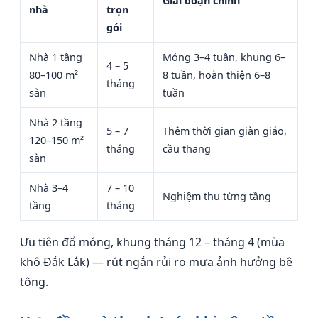
Giai đoạn chính
nhà
trọn
gói
Nhà 1 tầng
Móng 3–4 tuần, khung 6–
4 – 5
80–100 m²
8 tuần, hoàn thiện 6–8
tháng
sàn
tuần
Nhà 2 tầng
5 – 7
Thêm thời gian giàn giáo,
120–150 m²
tháng
cầu thang
sàn
Nhà 3–4
7 – 10
Nghiệm thu từng tầng
tầng
tháng
Ưu tiên đổ móng, khung tháng 12 – tháng 4 (mùa
khô Đắk Lắk) — rút ngắn rủi ro mưa ảnh hưởng bê
tông.