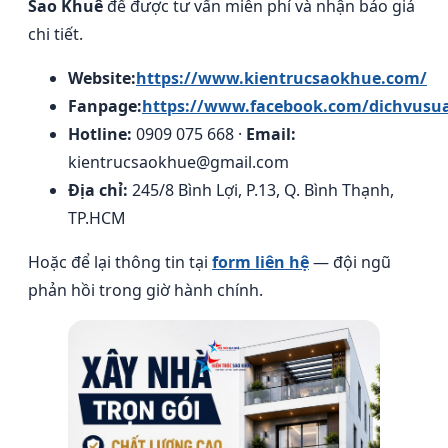
Sao Khuê
để được tư vấn miễn phí và nhận báo giá
chi tiết.
Website:
https://www.kientrucsaokhue.com/
Fanpage:
https://www.facebook.com/dichvusu
Hotline:
0909 075 668 ·
Email:
kientrucsaokhue@gmail.com
Địa chỉ:
245/8 Bình Lợi, P.13, Q. Bình Thạnh,
TP.HCM
Hoặc để lại thông tin tại
form liên hệ
— đội ngũ
phản hồi trong giờ hành chính.