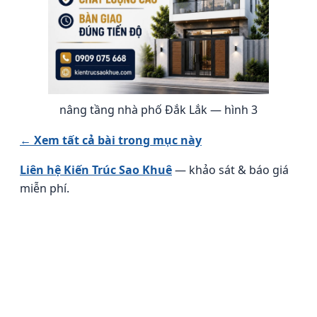
nâng tầng nhà phố Đắk Lắk — hình 3
← Xem tất cả bài trong mục này
Liên hệ Kiến Trúc Sao Khuê
— khảo sát & báo giá
miễn phí.