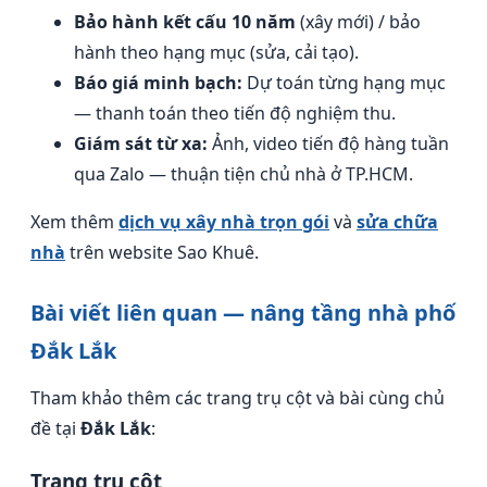
Bảo hành kết cấu 10 năm
(xây mới) / bảo
hành theo hạng mục (sửa, cải tạo).
Báo giá minh bạch:
Dự toán từng hạng mục
— thanh toán theo tiến độ nghiệm thu.
Giám sát từ xa:
Ảnh, video tiến độ hàng tuần
qua Zalo — thuận tiện chủ nhà ở TP.HCM.
Xem thêm
dịch vụ xây nhà trọn gói
và
sửa chữa
nhà
trên website Sao Khuê.
Bài viết liên quan — nâng tầng nhà phố
Đắk Lắk
Tham khảo thêm các trang trụ cột và bài cùng chủ
đề tại
Đắk Lắk
:
Trang trụ cột