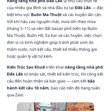
nâng tầng nhà phố Đắk Lắk
là nhu cầu thực tế
của nhiều gia đình và nhà đầu tư tại
Đắk Lắk
— đặc
biệt khu vực
Buôn Ma Thuột
và các huyện lân cận.
Với khí hậu cao nguyên mát, mưa lớn theo mùa
(tháng 5–11) và nền đất bazan phổ biến tại Buôn
Ma Thuột, Buôn Hồ, Ea Kar và các huyện, việc chọn
đơn vị có kinh nghiệm giúp tránh phát sinh do
thấm nước, nứt kết cấu, thiết kế thiếu thông gió
hoặc quản lý vật tư kém.
Kiến Trúc Sao Khuê
triển khai
nâng tầng nhà phố
Đắk Lắk
từ khảo sát, thiết kế kiến trúc, thi công kết
cấu đến hoàn thiện và bàn giao — cam kết
bảo
hành kết cấu 10 năm
, báo cáo tiến độ hàng tuần
qua Zalo.