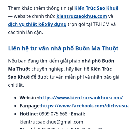
Tham khảo thêm thông tin tại
Kiến Trúc Sao Khuê
— website chính thức
kientrucsaokhue.com
và
dịch vụ thiết kế xây dựng
trọn gói tại TP.HCM và
các tỉnh lân cận.
Liên hệ tư vấn nhà phố Buôn Ma Thuột
Nếu bạn đang tìm kiếm giải pháp
nhà phố Buôn
Ma Thuột
chuyên nghiệp, hãy liên hệ
Kiến Trúc
Sao Khuê
để được tư vấn miễn phí và nhận báo giá
chi tiết.
Website:
https://www.kientrucsaokhue.com/
Fanpage:
https://www.facebook.com/dichvusu
Hotline:
0909 075 668 ·
Email:
kientrucsaokhue@gmail.com