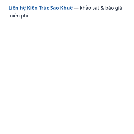
Liên hệ Kiến Trúc Sao Khuê
— khảo sát & báo giá
miễn phí.