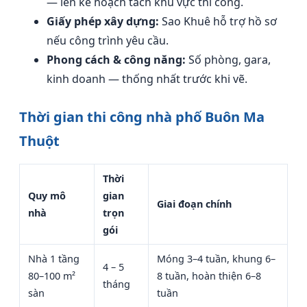
— lên kế hoạch tách khu vực thi công.
Giấy phép xây dựng:
Sao Khuê hỗ trợ hồ sơ
nếu công trình yêu cầu.
Phong cách & công năng:
Số phòng, gara,
kinh doanh — thống nhất trước khi vẽ.
Thời gian thi công nhà phố Buôn Ma
Thuột
Thời
Quy mô
gian
Giai đoạn chính
nhà
trọn
gói
Nhà 1 tầng
Móng 3–4 tuần, khung 6–
4 – 5
80–100 m²
8 tuần, hoàn thiện 6–8
tháng
sàn
tuần