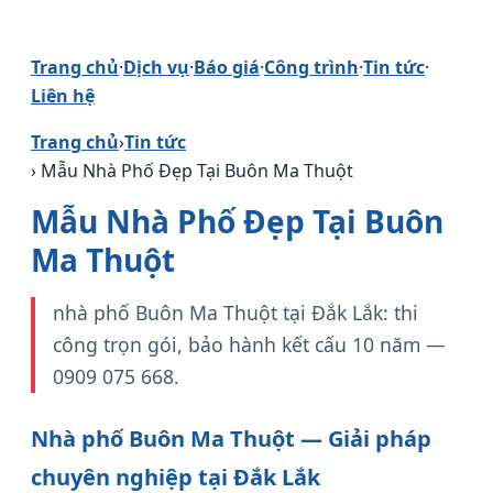
Trang chủ
·
Dịch vụ
·
Báo giá
·
Công trình
·
Tin tức
·
Liên hệ
Trang chủ
›
Tin tức
› Mẫu Nhà Phố Đẹp Tại Buôn Ma Thuột
Mẫu Nhà Phố Đẹp Tại Buôn
Ma Thuột
nhà phố Buôn Ma Thuột tại Đắk Lắk: thi
công trọn gói, bảo hành kết cấu 10 năm —
0909 075 668.
Nhà phố Buôn Ma Thuột — Giải pháp
chuyên nghiệp tại Đắk Lắk