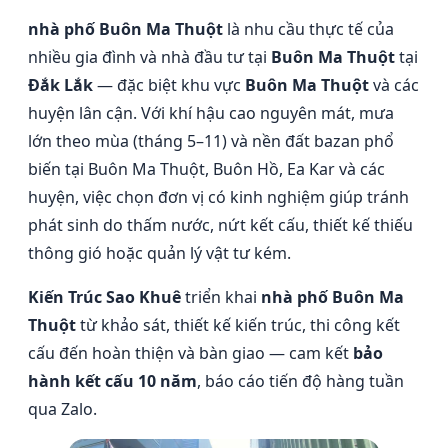
nhà phố Buôn Ma Thuột
là nhu cầu thực tế của
nhiều gia đình và nhà đầu tư tại
Buôn Ma Thuột
tại
Đắk Lắk
— đặc biệt khu vực
Buôn Ma Thuột
và các
huyện lân cận. Với khí hậu cao nguyên mát, mưa
lớn theo mùa (tháng 5–11) và nền đất bazan phổ
biến tại Buôn Ma Thuột, Buôn Hồ, Ea Kar và các
huyện, việc chọn đơn vị có kinh nghiệm giúp tránh
phát sinh do thấm nước, nứt kết cấu, thiết kế thiếu
thông gió hoặc quản lý vật tư kém.
Kiến Trúc Sao Khuê
triển khai
nhà phố Buôn Ma
Thuột
từ khảo sát, thiết kế kiến trúc, thi công kết
cấu đến hoàn thiện và bàn giao — cam kết
bảo
hành kết cấu 10 năm
, báo cáo tiến độ hàng tuần
qua Zalo.