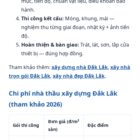
mục, tiến độ, chuẩn vật liệu, điều khoản bảo
hành.
Thi công kết cấu:
Móng, khung, mái —
nghiệm thu từng giai đoạn, nhật ký + ảnh tiến
độ.
Hoàn thiện & bàn giao:
Trát, lát, sơn, lắp cửa
thiết bị — đúng hợp đồng.
Tham khảo thêm:
xây dựng nhà Đắk Lắk
,
xây nhà
trọn gói Đắk Lắk
,
xây nhà đẹp Đắk Lắk
.
Chi phí nhà thầu xây dựng Đắk Lắk
(tham khảo 2026)
Đơn giá (đ/m²
Gói thi công
Đặc điểm
sàn)