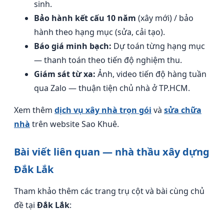
sinh.
Bảo hành kết cấu 10 năm
(xây mới) / bảo
hành theo hạng mục (sửa, cải tạo).
Báo giá minh bạch:
Dự toán từng hạng mục
— thanh toán theo tiến độ nghiệm thu.
Giám sát từ xa:
Ảnh, video tiến độ hàng tuần
qua Zalo — thuận tiện chủ nhà ở TP.HCM.
Xem thêm
dịch vụ xây nhà trọn gói
và
sửa chữa
nhà
trên website Sao Khuê.
Bài viết liên quan — nhà thầu xây dựng
Đắk Lắk
Tham khảo thêm các trang trụ cột và bài cùng chủ
đề tại
Đắk Lắk
: