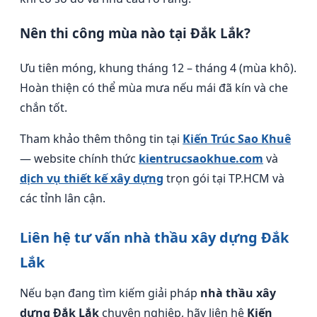
Nên thi công mùa nào tại Đắk Lắk?
Ưu tiên móng, khung tháng 12 – tháng 4 (mùa khô).
Hoàn thiện có thể mùa mưa nếu mái đã kín và che
chắn tốt.
Tham khảo thêm thông tin tại
Kiến Trúc Sao Khuê
— website chính thức
kientrucsaokhue.com
và
dịch vụ thiết kế xây dựng
trọn gói tại TP.HCM và
các tỉnh lân cận.
Liên hệ tư vấn nhà thầu xây dựng Đắk
Lắk
Nếu bạn đang tìm kiếm giải pháp
nhà thầu xây
dựng Đắk Lắk
chuyên nghiệp, hãy liên hệ
Kiến