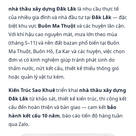
nhà thầu xây dựng Đắk Lắk
là nhu cầu thực tế
của nhiều gia đình và nhà đầu tư tại
Đắk Lắk
— đặc
biệt khu vực
Buôn Ma Thuột
và các huyện lân cận.
Với khí hậu cao nguyên mát, mưa lớn theo mùa
(tháng 5–11) và nền đất bazan phổ biến tại Buôn
Ma Thuột, Buôn Hồ, Ea Kar và các huyện, việc chọn
đơn vị có kinh nghiệm giúp tránh phát sinh do
thấm nước, nứt kết cấu, thiết kế thiếu thông gió
hoặc quản lý vật tư kém.
Kiến Trúc Sao Khuê
triển khai
nhà thầu xây dựng
Đắk Lắk
từ khảo sát, thiết kế kiến trúc, thi công kết
cấu đến hoàn thiện và bàn giao — cam kết
bảo
hành kết cấu 10 năm
, báo cáo tiến độ hàng tuần
qua Zalo.