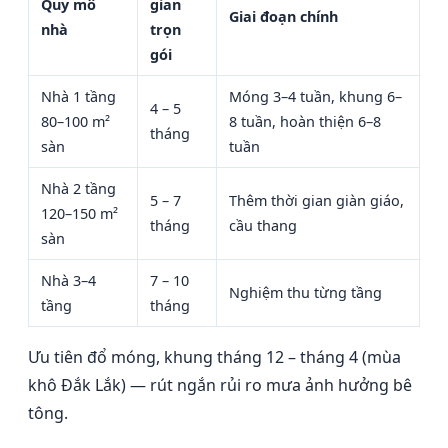
Quy mô
gian
Giai đoạn chính
nhà
trọn
gói
Nhà 1 tầng
Móng 3–4 tuần, khung 6–
4 – 5
80–100 m²
8 tuần, hoàn thiện 6–8
tháng
sàn
tuần
Nhà 2 tầng
5 – 7
Thêm thời gian giàn giáo,
120–150 m²
tháng
cầu thang
sàn
Nhà 3–4
7 – 10
Nghiệm thu từng tầng
tầng
tháng
Ưu tiên đổ móng, khung tháng 12 – tháng 4 (mùa
khô Đắk Lắk) — rút ngắn rủi ro mưa ảnh hưởng bê
tông.