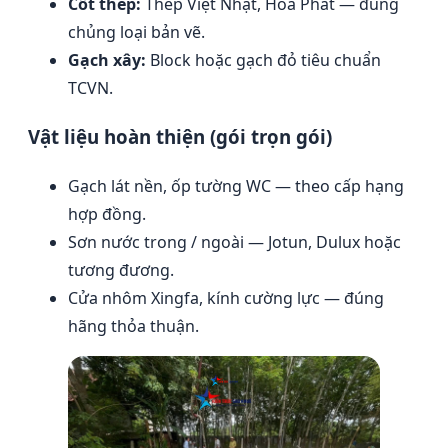
Cốt thép:
Thép Việt Nhật, Hòa Phát — đúng
chủng loại bản vẽ.
Gạch xây:
Block hoặc gạch đỏ tiêu chuẩn
TCVN.
Vật liệu hoàn thiện (gói trọn gói)
Gạch lát nền, ốp tường WC — theo cấp hạng
hợp đồng.
Sơn nước trong / ngoài — Jotun, Dulux hoặc
tương đương.
Cửa nhôm Xingfa, kính cường lực — đúng
hãng thỏa thuận.