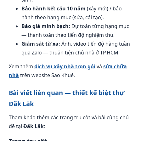
Bảo hành kết cấu 10 năm
(xây mới) / bảo
hành theo hạng mục (sửa, cải tạo).
Báo giá minh bạch:
Dự toán từng hạng mục
— thanh toán theo tiến độ nghiệm thu.
Giám sát từ xa:
Ảnh, video tiến độ hàng tuần
qua Zalo — thuận tiện chủ nhà ở TP.HCM.
Xem thêm
dịch vụ xây nhà trọn gói
và
sửa chữa
nhà
trên website Sao Khuê.
Bài viết liên quan — thiết kế biệt thự
Đắk Lắk
Tham khảo thêm các trang trụ cột và bài cùng chủ
đề tại
Đắk Lắk
: