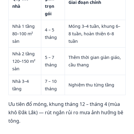
Giai đoạn chính
nhà
trọn
gói
Nhà 1 tầng
Móng 3–4 tuần, khung 6–
4 – 5
80–100 m²
8 tuần, hoàn thiện 6–8
tháng
sàn
tuần
Nhà 2 tầng
5 – 7
Thêm thời gian giàn giáo,
120–150 m²
tháng
cầu thang
sàn
Nhà 3–4
7 – 10
Nghiệm thu từng tầng
tầng
tháng
Ưu tiên đổ móng, khung tháng 12 – tháng 4 (mùa
khô Đắk Lắk) — rút ngắn rủi ro mưa ảnh hưởng bê
tông.