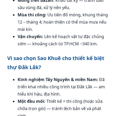
Móng trên bazan:
Khảo sát kỹ — tránh đào
sâu vùng đá, xử lý nền yếu.
Mùa thi công:
Ưu tiên đổ móng, khung tháng
12 – tháng 4; hoàn thiện có thể mùa mưa nếu
mái kín.
Vận chuyển:
Lên kế hoạch vật tư đặc chủng
sớm — khoảng cách từ TP.HCM ~340 km.
Vì sao chọn Sao Khuê cho thiết kế biệt
thự Đắk Lắk?
Kinh nghiệm Tây Nguyên & miền Nam:
Đã
triển khai nhiều công trình tại Đắk Lắk — am
hiểu khí hậu, địa hình.
Một đầu mối:
Thiết kế + thi công (hoặc sửa
chữa trọn gói) — tránh lệch bản vẽ và phát
sinh.