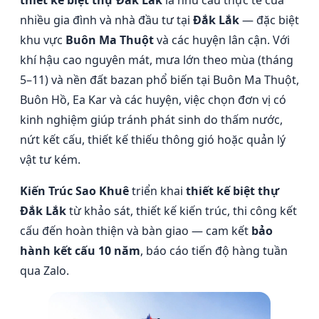
thiết kế biệt thự Đắk Lắk
là nhu cầu thực tế của
nhiều gia đình và nhà đầu tư tại
Đắk Lắk
— đặc biệt
khu vực
Buôn Ma Thuột
và các huyện lân cận. Với
khí hậu cao nguyên mát, mưa lớn theo mùa (tháng
5–11) và nền đất bazan phổ biến tại Buôn Ma Thuột,
Buôn Hồ, Ea Kar và các huyện, việc chọn đơn vị có
kinh nghiệm giúp tránh phát sinh do thấm nước,
nứt kết cấu, thiết kế thiếu thông gió hoặc quản lý
vật tư kém.
Kiến Trúc Sao Khuê
triển khai
thiết kế biệt thự
Đắk Lắk
từ khảo sát, thiết kế kiến trúc, thi công kết
cấu đến hoàn thiện và bàn giao — cam kết
bảo
hành kết cấu 10 năm
, báo cáo tiến độ hàng tuần
qua Zalo.