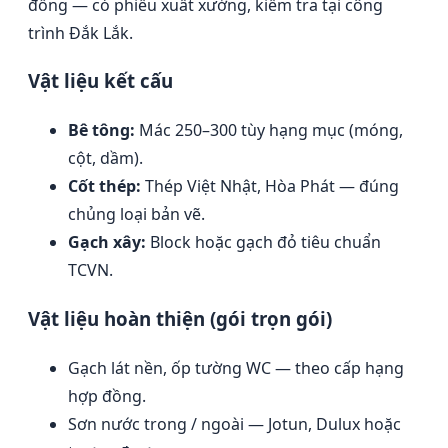
đồng — có phiếu xuất xưởng, kiểm tra tại công
trình Đắk Lắk.
Vật liệu kết cấu
Bê tông:
Mác 250–300 tùy hạng mục (móng,
cột, dầm).
Cốt thép:
Thép Việt Nhật, Hòa Phát — đúng
chủng loại bản vẽ.
Gạch xây:
Block hoặc gạch đỏ tiêu chuẩn
TCVN.
Vật liệu hoàn thiện (gói trọn gói)
Gạch lát nền, ốp tường WC — theo cấp hạng
hợp đồng.
Sơn nước trong / ngoài — Jotun, Dulux hoặc