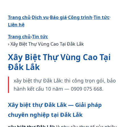
Trang chủ
·
Dịch vụ
·
Báo giá
·
Công trình
·
Tin tức
·
Liên hệ
Trang chủ
›
Tin tức
› Xây Biệt Thự Vùng Cao Tại Đắk Lắk
Xây Biệt Thự Vùng Cao Tại
Đắk Lắk
xây biệt thự Đắk Lắk: thi công trọn gói, bảo
hành kết cấu 10 năm — 0909 075 668.
Xây biệt thự Đắk Lắk — Giải pháp
chuyên nghiệp tại Đắk Lắk