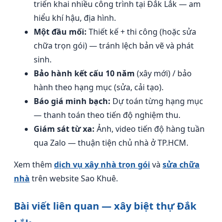
triển khai nhiều công trình tại Đắk Lắk — am
hiểu khí hậu, địa hình.
Một đầu mối:
Thiết kế + thi công (hoặc sửa
chữa trọn gói) — tránh lệch bản vẽ và phát
sinh.
Bảo hành kết cấu 10 năm
(xây mới) / bảo
hành theo hạng mục (sửa, cải tạo).
Báo giá minh bạch:
Dự toán từng hạng mục
— thanh toán theo tiến độ nghiệm thu.
Giám sát từ xa:
Ảnh, video tiến độ hàng tuần
qua Zalo — thuận tiện chủ nhà ở TP.HCM.
Xem thêm
dịch vụ xây nhà trọn gói
và
sửa chữa
nhà
trên website Sao Khuê.
Bài viết liên quan — xây biệt thự Đắk