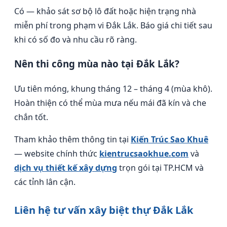
Có — khảo sát sơ bộ lô đất hoặc hiện trạng nhà
miễn phí trong phạm vi Đắk Lắk. Báo giá chi tiết sau
khi có số đo và nhu cầu rõ ràng.
Nên thi công mùa nào tại Đắk Lắk?
Ưu tiên móng, khung tháng 12 – tháng 4 (mùa khô).
Hoàn thiện có thể mùa mưa nếu mái đã kín và che
chắn tốt.
Tham khảo thêm thông tin tại
Kiến Trúc Sao Khuê
— website chính thức
kientrucsaokhue.com
và
dịch vụ thiết kế xây dựng
trọn gói tại TP.HCM và
các tỉnh lân cận.
Liên hệ tư vấn xây biệt thự Đắk Lắk