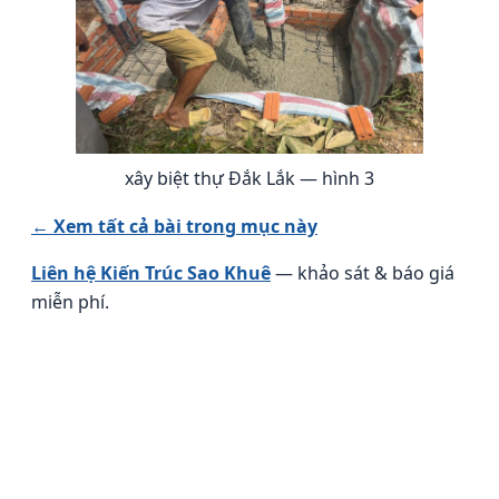
xây biệt thự Đắk Lắk — hình 3
← Xem tất cả bài trong mục này
Liên hệ Kiến Trúc Sao Khuê
— khảo sát & báo giá
miễn phí.