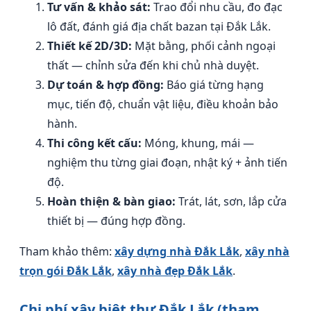
Tư vấn & khảo sát:
Trao đổi nhu cầu, đo đạc
lô đất, đánh giá địa chất bazan tại Đắk Lắk.
Thiết kế 2D/3D:
Mặt bằng, phối cảnh ngoại
thất — chỉnh sửa đến khi chủ nhà duyệt.
Dự toán & hợp đồng:
Báo giá từng hạng
mục, tiến độ, chuẩn vật liệu, điều khoản bảo
hành.
Thi công kết cấu:
Móng, khung, mái —
nghiệm thu từng giai đoạn, nhật ký + ảnh tiến
độ.
Hoàn thiện & bàn giao:
Trát, lát, sơn, lắp cửa
thiết bị — đúng hợp đồng.
Tham khảo thêm:
xây dựng nhà Đắk Lắk
,
xây nhà
trọn gói Đắk Lắk
,
xây nhà đẹp Đắk Lắk
.
Chi phí xây biệt thự Đắk Lắk (tham