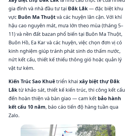
xây biệt thự Đắk Lắk
là nhu cầu thực tế của nhiều
gia đình và nhà đầu tư tại
Đắk Lắk
— đặc biệt khu
vực
Buôn Ma Thuột
và các huyện lân cận. Với khí
hậu cao nguyên mát, mưa lớn theo mùa (tháng 5–
11) và nền đất bazan phổ biến tại Buôn Ma Thuột,
Buôn Hồ, Ea Kar và các huyện, việc chọn đơn vị có
kinh nghiệm giúp tránh phát sinh do thấm nước,
nứt kết cấu, thiết kế thiếu thông gió hoặc quản lý
vật tư kém.
Kiến Trúc Sao Khuê
triển khai
xây biệt thự Đắk
Lắk
từ khảo sát, thiết kế kiến trúc, thi công kết cấu
đến hoàn thiện và bàn giao — cam kết
bảo hành
kết cấu 10 năm
, báo cáo tiến độ hàng tuần qua
Zalo.