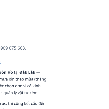
0909 075 668.
k
uôn Hồ
tại
Đắk Lắk
—
, mưa lớn theo mùa (tháng
ệc chọn đơn vị có kinh
c quản lý vật tư kém.
trúc, thi công kết cấu đến