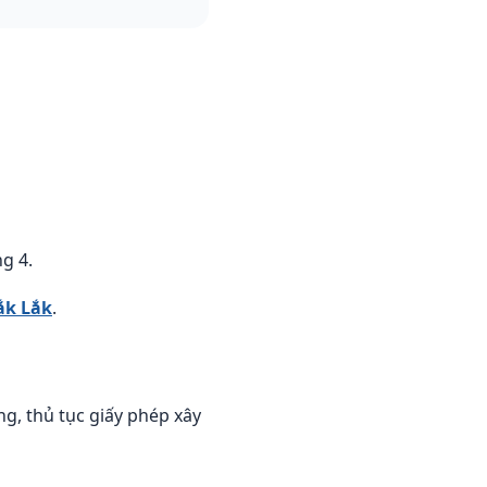
g 4.
ắk Lắk
.
, thủ tục giấy phép xây