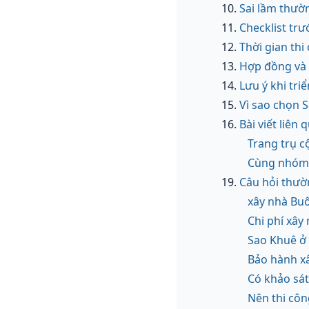
Sai lầm thườ
Checklist tr
Thời gian th
Hợp đồng và 
Lưu ý khi tri
Vì sao chọn 
Bài viết liê
Trang trụ c
Cùng nhóm 
Câu hỏi thườ
xây nhà Bu
Chi phí xây
Sao Khuê ở 
Bảo hành x
Có khảo sá
Nên thi côn