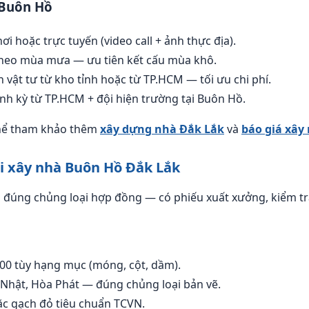
 Buôn Hồ
nơi hoặc trực tuyến (video call + ảnh thực địa).
 theo mùa mưa — ưu tiên kết cấu mùa khô.
 vật tư từ kho tỉnh hoặc từ TP.HCM — tối ưu chi phí.
ịnh kỳ từ TP.HCM + đội hiện trường tại Buôn Hồ.
thể tham khảo thêm
xây dựng nhà Đắk Lắk
và
báo giá xây
hi xây nhà Buôn Hồ Đắk Lắk
u đúng chủng loại hợp đồng — có phiếu xuất xưởng, kiểm tra
0 tùy hạng mục (móng, cột, dầm).
 Nhật, Hòa Phát — đúng chủng loại bản vẽ.
c gạch đỏ tiêu chuẩn TCVN.