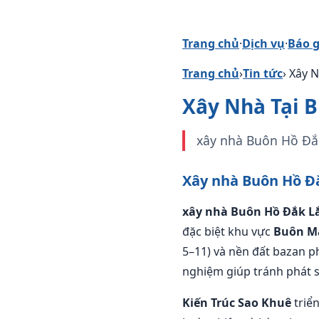
Trang chủ
·
Dịch vụ
·
Báo g
Trang chủ
›
Tin tức
› Xây 
Xây Nhà Tại 
xây nhà Buôn Hồ Đắk
Xây nhà Buôn Hồ Đắ
xây nhà Buôn Hồ Đắk L
đặc biệt khu vực
Buôn M
5–11) và nền đất bazan p
nghiệm giúp tránh phát si
Kiến Trúc Sao Khuê
triể