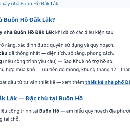
ấn xây nhà Buôn Hồ Đắk Lắk
à Buôn Hồ Đắk Lắk?
y nhà Buôn Hồ Đắk Lắk
khi đã có các điều kiện sau:
rõ ràng, xác định được quyền sử dụng và quy hoạch.
cầu
đã thống nhất — diện tích, số tầng, phong cách.
g
(nếu công trình yêu cầu) — Sao Khuê hỗ trợ hồ sơ.
ù hợp mùa khô — ưu tiên đổ móng, khung tháng 12 – thán
bắt đầu từ tư vấn thiết kế — xem thêm
thiết kế nhà phố Đ
k Lắk — Đặc thù tại Buôn Hồ
iều công trình tại
Buôn Hồ
— am hiểu quy hoạch địa phương
 tại chỗ.