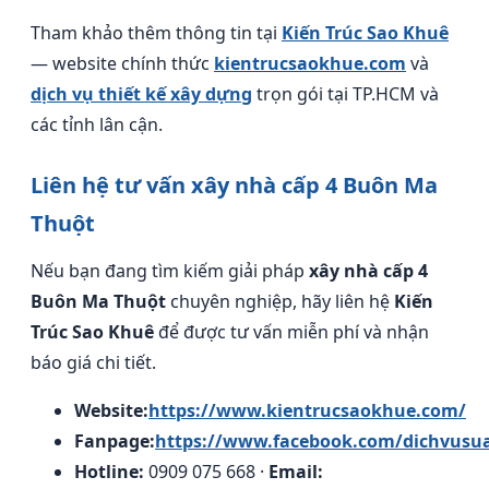
Tham khảo thêm thông tin tại
Kiến Trúc Sao Khuê
— website chính thức
kientrucsaokhue.com
và
dịch vụ thiết kế xây dựng
trọn gói tại TP.HCM và
các tỉnh lân cận.
Liên hệ tư vấn xây nhà cấp 4 Buôn Ma
Thuột
Nếu bạn đang tìm kiếm giải pháp
xây nhà cấp 4
Buôn Ma Thuột
chuyên nghiệp, hãy liên hệ
Kiến
Trúc Sao Khuê
để được tư vấn miễn phí và nhận
báo giá chi tiết.
Website:
https://www.kientrucsaokhue.com/
Fanpage:
https://www.facebook.com/dichvusu
Hotline:
0909 075 668 ·
Email: