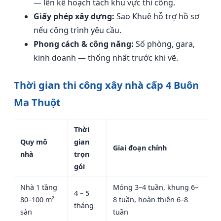
— lên kế hoạch tách khu vực thi công.
Giấy phép xây dựng:
Sao Khuê hỗ trợ hồ sơ
nếu công trình yêu cầu.
Phong cách & công năng:
Số phòng, gara,
kinh doanh — thống nhất trước khi vẽ.
Thời gian thi công xây nhà cấp 4 Buôn
Ma Thuột
Thời
Quy mô
gian
Giai đoạn chính
nhà
trọn
gói
Nhà 1 tầng
Móng 3–4 tuần, khung 6–
4 – 5
80–100 m²
8 tuần, hoàn thiện 6–8
tháng
sàn
tuần