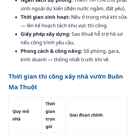
Ngân sách dự phòng:
Thêm 10–15% cho phát
sinh ngoài dự kiến (điện nước ngầm, đất yếu).
Thời gian sinh hoạt:
Nếu ở trong nhà khi sửa
— lên kế hoạch tách khu vực thi công.
Giấy phép xây dựng:
Sao Khuê hỗ trợ hồ sơ
nếu công trình yêu cầu.
Phong cách & công năng:
Số phòng, gara,
kinh doanh — thống nhất trước khi vẽ.
Thời gian thi công xây nhà vườn Buôn
Ma Thuột
Thời
Quy mô
gian
Giai đoạn chính
nhà
trọn
gói