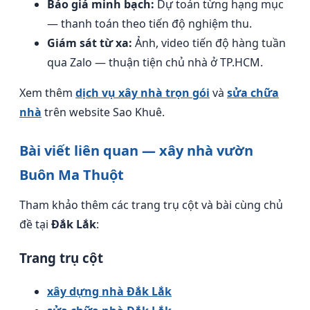
Báo giá minh bạch:
Dự toán từng hạng mục
— thanh toán theo tiến độ nghiệm thu.
Giám sát từ xa:
Ảnh, video tiến độ hàng tuần
qua Zalo — thuận tiện chủ nhà ở TP.HCM.
Xem thêm
dịch vụ xây nhà trọn gói
và
sửa chữa
nhà
trên website Sao Khuê.
Bài viết liên quan — xây nhà vườn
Buôn Ma Thuột
Tham khảo thêm các trang trụ cột và bài cùng chủ
đề tại
Đắk Lắk
:
Trang trụ cột
xây dựng nhà Đắk Lắk