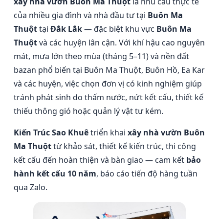
xây nhà vườn Buôn Ma Thuột
là nhu cầu thực tế
của nhiều gia đình và nhà đầu tư tại
Buôn Ma
Thuột
tại
Đắk Lắk
— đặc biệt khu vực
Buôn Ma
Thuột
và các huyện lân cận. Với khí hậu cao nguyên
mát, mưa lớn theo mùa (tháng 5–11) và nền đất
bazan phổ biến tại Buôn Ma Thuột, Buôn Hồ, Ea Kar
và các huyện, việc chọn đơn vị có kinh nghiệm giúp
tránh phát sinh do thấm nước, nứt kết cấu, thiết kế
thiếu thông gió hoặc quản lý vật tư kém.
Kiến Trúc Sao Khuê
triển khai
xây nhà vườn Buôn
Ma Thuột
từ khảo sát, thiết kế kiến trúc, thi công
kết cấu đến hoàn thiện và bàn giao — cam kết
bảo
hành kết cấu 10 năm
, báo cáo tiến độ hàng tuần
qua Zalo.