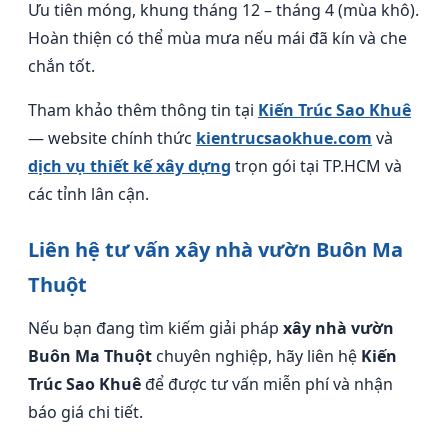
Ưu tiên móng, khung tháng 12 – tháng 4 (mùa khô).
Hoàn thiện có thể mùa mưa nếu mái đã kín và che
chắn tốt.
Tham khảo thêm thông tin tại
Kiến Trúc Sao Khuê
— website chính thức
kientrucsaokhue.com
và
dịch vụ thiết kế xây dựng
trọn gói tại TP.HCM và
các tỉnh lân cận.
Liên hệ tư vấn xây nhà vườn Buôn Ma
Thuột
Nếu bạn đang tìm kiếm giải pháp
xây nhà vườn
Buôn Ma Thuột
chuyên nghiệp, hãy liên hệ
Kiến
Trúc Sao Khuê
để được tư vấn miễn phí và nhận
báo giá chi tiết.