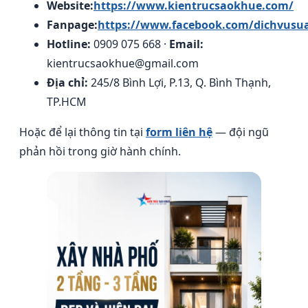
Website:
https://www.kientrucsaokhue.com/
Fanpage:
https://www.facebook.com/dichvusu
Hotline:
0909 075 668 ·
Email:
kientrucsaokhue@gmail.com
Địa chỉ:
245/8 Bình Lợi, P.13, Q. Bình Thạnh,
TP.HCM
Hoặc để lại thông tin tại
form liên hệ
— đội ngũ
phản hồi trong giờ hành chính.