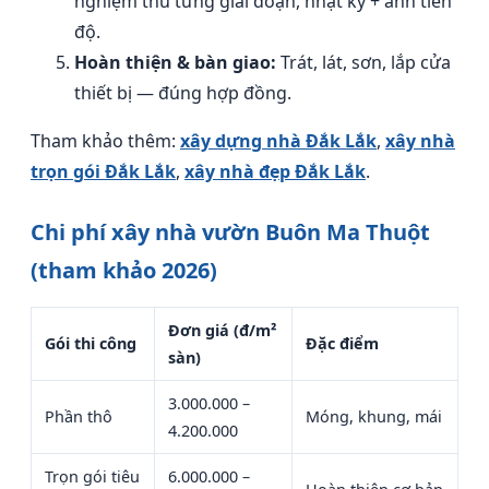
nghiệm thu từng giai đoạn, nhật ký + ảnh tiến
độ.
Hoàn thiện & bàn giao:
Trát, lát, sơn, lắp cửa
thiết bị — đúng hợp đồng.
Tham khảo thêm:
xây dựng nhà Đắk Lắk
,
xây nhà
trọn gói Đắk Lắk
,
xây nhà đẹp Đắk Lắk
.
Chi phí xây nhà vườn Buôn Ma Thuột
(tham khảo 2026)
Đơn giá (đ/m²
Gói thi công
Đặc điểm
sàn)
3.000.000 –
Phần thô
Móng, khung, mái
4.200.000
Trọn gói tiêu
6.000.000 –