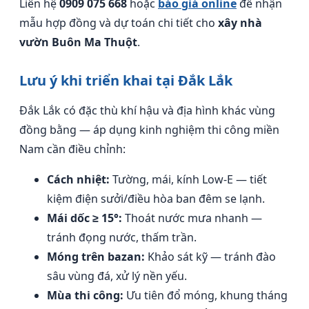
Liên hệ
0909 075 668
hoặc
báo giá online
để nhận
mẫu hợp đồng và dự toán chi tiết cho
xây nhà
vườn Buôn Ma Thuột
.
Lưu ý khi triển khai tại Đắk Lắk
Đắk Lắk có đặc thù khí hậu và địa hình khác vùng
đồng bằng — áp dụng kinh nghiệm thi công miền
Nam cần điều chỉnh:
Cách nhiệt:
Tường, mái, kính Low-E — tiết
kiệm điện sưởi/điều hòa ban đêm se lạnh.
Mái dốc ≥ 15°:
Thoát nước mưa nhanh —
tránh đọng nước, thấm trần.
Móng trên bazan:
Khảo sát kỹ — tránh đào
sâu vùng đá, xử lý nền yếu.
Mùa thi công:
Ưu tiên đổ móng, khung tháng